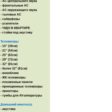
- AC центрального звука
- фронтальные АС
- АС окружающего звука
- тыловые АС
- сабвуферы
- усилители
- ЧУДО В КВАРТИРЕ
- стойки под акустику
.
Телевизоры
- 15" (39см)
- 21" (54см)
- 25" (63см)
- 29" (72см)
- 32" (81см)
- более 32" (81см)
- моноблоки
- ЖК телевизоры
- плазменные панели
- проекционные телевизоры
- проекторы
- тумбы для AV-аппаратуры
.
Домашний кинотеатр
- акустика