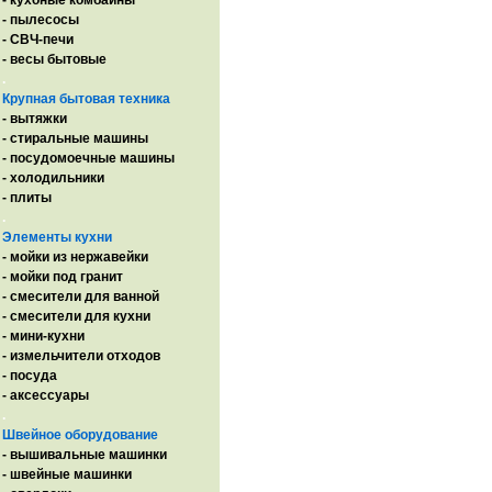
- кухоные комбайны
- пылесосы
- СВЧ-печи
- весы бытовые
.
Крупная бытовая техника
- вытяжки
- стиральные машины
- посудомоечные машины
- холодильники
- плиты
.
Элементы кухни
- мойки из нержавейки
- мойки под гранит
- смесители для ванной
- смесители для кухни
- мини-кухни
- измельчители отходов
- посуда
- аксессуары
.
Швейное оборудование
- вышивальные машинки
- швейные машинки