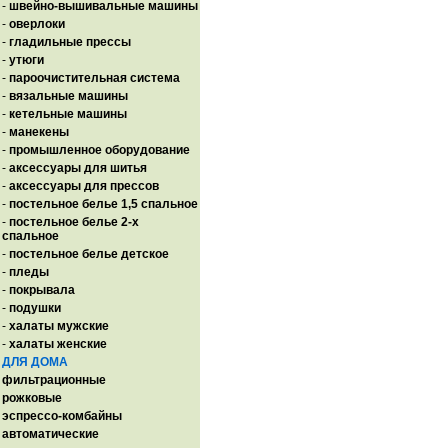
-
швейно-вышивальные машины
-
оверлоки
-
гладильные прессы
-
утюги
-
пароочистительная система
-
вязальные машины
-
кетельные машины
-
манекены
-
промышленное оборудование
-
аксессуары для шитья
-
аксессуары для прессов
-
постельное белье 1,5 спальное
-
постельное белье 2-х
спальное
-
постельное белье детское
-
пледы
-
покрывала
-
подушки
-
халаты мужские
-
халаты женские
ДЛЯ ДОМА
фильтрационные
рожковые
эспрессо-комбайны
автоматические