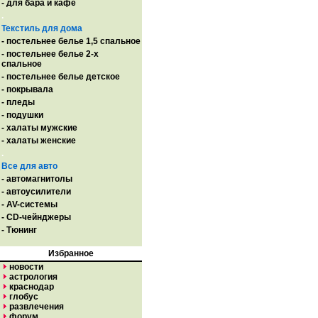
- для бара и кафе
.
Текстиль для дома
- постельнее белье 1,5 спальное
- постельнее белье 2-х
спальное
- постельнее белье детское
- покрывала
- пледы
- подушки
- халаты мужские
- халаты женские
.
Все для авто
- автомагнитолы
- автоусилители
- AV-системы
- CD-чейнджеры
- Тюнинг
Избранное
новости
астрология
краснодар
глобус
развлечения
форум