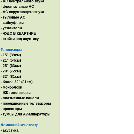
- AC центрального звука
- фронтальные АС
- АС окружающего звука
- тыловые АС
- сабвуферы
- усилители
- ЧУДО В КВАРТИРЕ
- стойки под акустику
.
Телевизоры
- 15" (39см)
- 21" (54см)
- 25" (63см)
- 29" (72см)
- 32" (81см)
- более 32" (81см)
- моноблоки
- ЖК телевизоры
- плазменные панели
- проекционные телевизоры
- проекторы
- тумбы для AV-аппаратуры
.
Домашний кинотеатр
- акустика