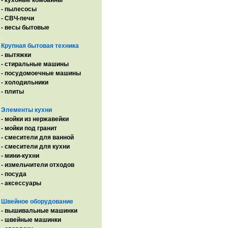
- кухоные комбайны
- пылесосы
- СВЧ-печи
- весы бытовые
.
Крупная бытовая техника
- вытяжки
- стиральные машины
- посудомоечные машины
- холодильники
- плиты
.
Элементы кухни
- мойки из нержавейки
- мойки под гранит
- смесители для ванной
- смесители для кухни
- мини-кухни
- измельчители отходов
- посуда
- аксессуары
.
Швейное оборудование
- вышивальные машинки
- швейные машинки