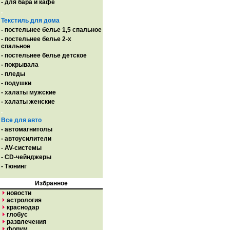
- для бара и кафе
.
Текстиль для дома
- постельнее белье 1,5 спальное
- постельнее белье 2-х
спальное
- постельнее белье детское
- покрывала
- пледы
- подушки
- халаты мужские
- халаты женские
.
Все для авто
- автомагнитолы
- автоусилители
- AV-системы
- CD-чейнджеры
- Тюнинг
Избранное
новости
астрология
краснодар
глобус
развлечения
форум