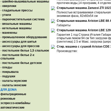
-
швейно-вышивальные машины
протечек воды,14 программ, 4 отделен
-
оверлоки
Стиральная машина Zanussi ZTI 102
-
гладильные прессы
Полностью встраиваемая стиральная 
-
утюги
энзимная фаза, 82x60x54 см
-
пароочистительная система
Стиральная машина Ariston LBE 88 
-
вязальные машины
Габариты
-
кетельные машины
Стиральная машина Ariston LBE 129
-
манекены
Гарантия 1 год Страна Италия Габар
-
промышленное оборудование
открытым люком 94 см Тип загрузки фр
-
аксессуары для шитья
(синтетика) 2.5 кг Макс. загрузка (шерс
-
аксессуары для прессов
Стир. машина с сушкой Ariston CDE 
-
постельное белье 1,5 спальное
Производство:
-
постельное белье 2-х
спальное
-
постельное белье детское
-
пледы
-
покрывала
-
подушки
-
халаты мужские
-
халаты женские
ДЛЯ ДОМА
фильтрационные
рожковые
эспрессо-комбайны
автоматические