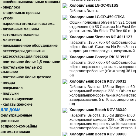
-
швейно-вышивальные машины
Холодильник LG GC-051SS
-
оверлоки
ГабаритыВысота:
-
гладильные прессы
Холодильник LG GR-459 GTKA
-
утюги
Общий полезный объём (л) 321 Объём
-
пароочистительная система
отделения (л) 83 Система No Frost 
-
вязальные машины
уплотнитель Bio ShieldTM Вес 60 кг. 
-
кетельные машины
Холодильник Siemens KG 40 U 123
-
манекены
Габариты: 185 x 70 x 64 смОбъем об
-
промышленное оборудование
лЦвет: белый. Система No-FrostЗона 
-
аксессуары для шитья
индикация температуры, визуальный и
-
аксессуары для прессов
Холодильник Gorenje RK 61391 E
-
постельное белье 1,5 спальное
Габариты: 200 x 60 x 64 смОбъем об
лЦвет: нержавеющая сталь. мощность 
-
постельное белье 2-х
энергопотребление (кВт·ч в год) 361
спальное
(ч)
-
постельное белье детское
Холодильник Bosch KGV 36X11
-
пледы
Габариты Высота: 185 см Ширина: 60 
-
покрывала
холодильной камеры: 228 л. Объем мо
-
подушки
холодильник-морозильник Количество
-
халаты мужские
замораживания: 5 кг. Класс энергопот
год
-
халаты женские
ДЛЯ ДОМА
Холодильник Bosch KGV 36X40
фильтрационные
Габариты Высота: 185 см Ширина: 60 
холодильной камеры: 228 л. Объем мо
рожковые
холодильник-морозильник Количество 
эспрессо-комбайны
энергопотребления: A Полки: стекло Ц
автоматические
Холодильник Bosch KGV 39X00