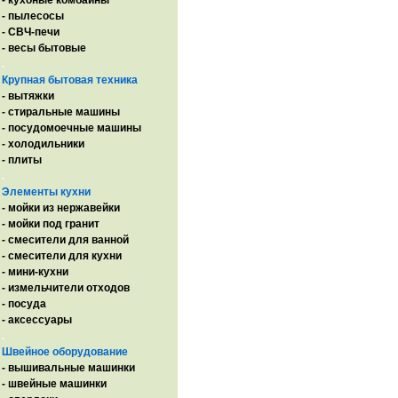
- кухоные комбайны
- пылесосы
- СВЧ-печи
- весы бытовые
.
Крупная бытовая техника
- вытяжки
- стиральные машины
- посудомоечные машины
- холодильники
- плиты
.
Элементы кухни
- мойки из нержавейки
- мойки под гранит
- смесители для ванной
- смесители для кухни
- мини-кухни
- измельчители отходов
- посуда
- аксессуары
.
Швейное оборудование
- вышивальные машинки
- швейные машинки