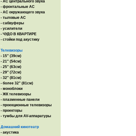
- AC центрального звука
- фронтальные АС
- АС окружающего звука
- тыловые АС
- сабвуферы
- усилители
- ЧУДО В КВАРТИРЕ
- стойки под акустику
.
Телевизоры
- 15" (39см)
- 21" (54см)
- 25" (63см)
- 29" (72см)
- 32" (81см)
- более 32" (81см)
- моноблоки
- ЖК телевизоры
- плазменные панели
- проекционные телевизоры
- проекторы
- тумбы для AV-аппаратуры
.
Домашний кинотеатр
- акустика