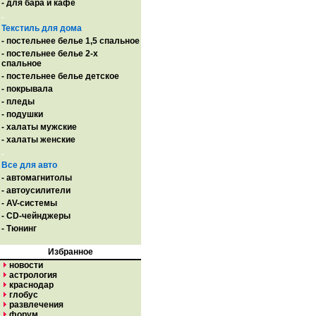
- для бара и кафе
.
Текстиль для дома
- постельнее белье 1,5 спальное
- постельнее белье 2-х
спальное
- постельнее белье детское
- покрывала
- пледы
- подушки
- халаты мужские
- халаты женские
.
Все для авто
- автомагнитолы
- автоусилители
- AV-системы
- CD-чейнджеры
- Тюнинг
Избранное
новости
астрология
краснодар
глобус
развлечения
форум