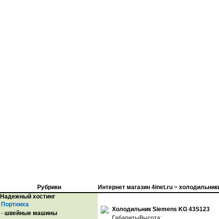
Рубрики
Интернет магазин 4inet.ru
>
холодильник
Надежный хостинг
Портниха
Холодильник Siemens KG 43S123
-
швейные машины
ГабаритыВысота: