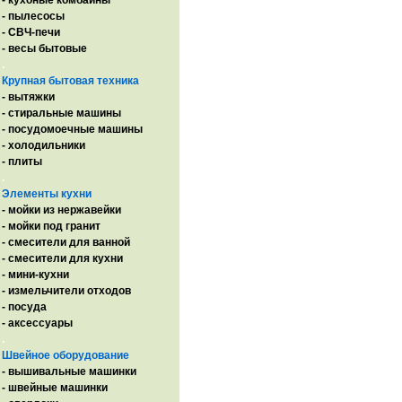
- кухоные комбайны
- пылесосы
- СВЧ-печи
- весы бытовые
.
Крупная бытовая техника
- вытяжки
- стиральные машины
- посудомоечные машины
- холодильники
- плиты
.
Элементы кухни
- мойки из нержавейки
- мойки под гранит
- смесители для ванной
- смесители для кухни
- мини-кухни
- измельчители отходов
- посуда
- аксессуары
.
Швейное оборудование
- вышивальные машинки
- швейные машинки