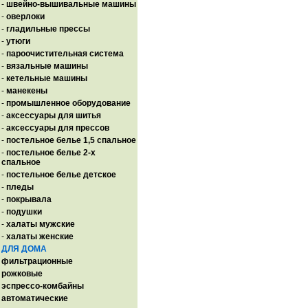
-
швейно-вышивальные машины
-
оверлоки
-
гладильные прессы
-
утюги
-
пароочистительная система
-
вязальные машины
-
кетельные машины
-
манекены
-
промышленное оборудование
-
аксессуары для шитья
-
аксессуары для прессов
-
постельное белье 1,5 спальное
-
постельное белье 2-х
спальное
-
постельное белье детское
-
пледы
-
покрывала
-
подушки
-
халаты мужские
-
халаты женские
ДЛЯ ДОМА
фильтрационные
рожковые
эспрессо-комбайны
автоматические