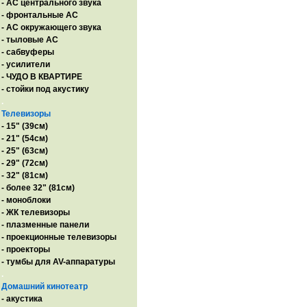
- AC центрального звука
- фронтальные АС
- АС окружающего звука
- тыловые АС
- сабвуферы
- усилители
- ЧУДО В КВАРТИРЕ
- стойки под акустику
.
Телевизоры
- 15" (39см)
- 21" (54см)
- 25" (63см)
- 29" (72см)
- 32" (81см)
- более 32" (81см)
- моноблоки
- ЖК телевизоры
- плазменные панели
- проекционные телевизоры
- проекторы
- тумбы для AV-аппаратуры
.
Домашний кинотеатр
- акустика