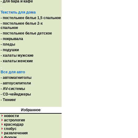
- для бара и кафе
.
Текстиль для дома
- постельнее белье 1,5 спальное
- постельнее белье 2-х
спальное
- постельнее белье детское
- покрывала
- пледы
- подушки
- халаты мужские
- халаты женские
.
Все для авто
- автомагнитолы
- автоусилители
- AV-системы
- CD-чейнджеры
- Тюнинг
Избранное
новости
астрология
краснодар
глобус
развлечения
форум