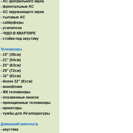
- AC центрального звука
- фронтальные АС
- АС окружающего звука
- тыловые АС
- сабвуферы
- усилители
- ЧУДО В КВАРТИРЕ
- стойки под акустику
.
Телевизоры
- 15" (39см)
- 21" (54см)
- 25" (63см)
- 29" (72см)
- 32" (81см)
- более 32" (81см)
- моноблоки
- ЖК телевизоры
- плазменные панели
- проекционные телевизоры
- проекторы
- тумбы для AV-аппаратуры
.
Домашний кинотеатр
- акустика