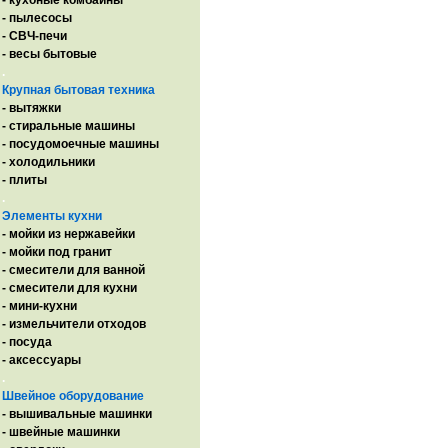
- кухоные комбайны
- пылесосы
- СВЧ-печи
- весы бытовые
.
Крупная бытовая техника
- вытяжки
- стиральные машины
- посудомоечные машины
- холодильники
- плиты
.
Элементы кухни
- мойки из нержавейки
- мойки под гранит
- смесители для ванной
- смесители для кухни
- мини-кухни
- измельчители отходов
- посуда
- аксессуары
.
Швейное оборудование
- вышивальные машинки
- швейные машинки