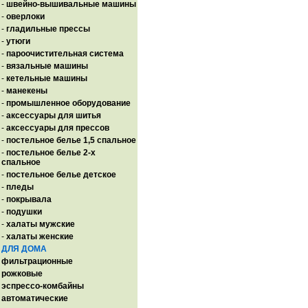
-
швейно-вышивальные машины
-
оверлоки
-
гладильные прессы
-
утюги
-
пароочистительная система
-
вязальные машины
-
кетельные машины
-
манекены
-
промышленное оборудование
-
аксессуары для шитья
-
аксессуары для прессов
-
постельное белье 1,5 спальное
-
постельное белье 2-х
спальное
-
постельное белье детское
-
пледы
-
покрывала
-
подушки
-
халаты мужские
-
халаты женские
ДЛЯ ДОМА
фильтрационные
рожковые
эспрессо-комбайны
автоматические