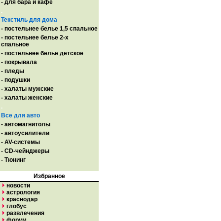
- для бара и кафе
.
Текстиль для дома
- постельнее белье 1,5 спальное
- постельнее белье 2-х
спальное
- постельнее белье детское
- покрывала
- пледы
- подушки
- халаты мужские
- халаты женские
.
Все для авто
- автомагнитолы
- автоусилители
- AV-системы
- CD-чейнджеры
- Тюнинг
Избранное
новости
астрология
краснодар
глобус
развлечения
форум