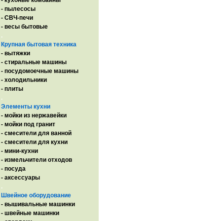
- кухоные комбайны
- пылесосы
- СВЧ-печи
- весы бытовые
.
Крупная бытовая техника
- вытяжки
- стиральные машины
- посудомоечные машины
- холодильники
- плиты
.
Элементы кухни
- мойки из нержавейки
- мойки под гранит
- смесители для ванной
- смесители для кухни
- мини-кухни
- измельчители отходов
- посуда
- аксессуары
.
Швейное оборудование
- вышивальные машинки
- швейные машинки