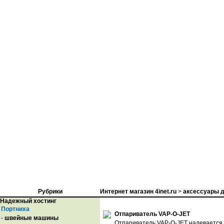
Рубрики
Интернет магазин 4inet.ru
>
аксессуары д
Надежный хостинг
Портниха
Отпариватель VAP-O-JET
-
швейные машины
Отпариватель VAP-O-JET надевается н