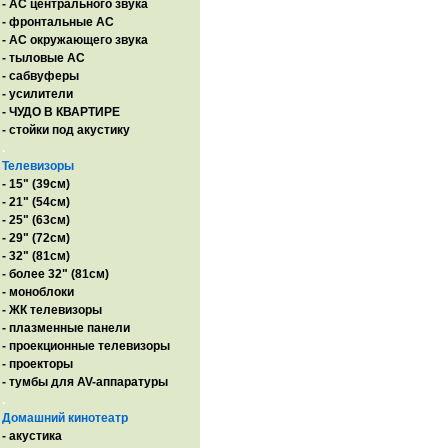
- AC центрального звука
- фронтальные АС
- АС окружающего звука
- тыловые АС
- сабвуферы
- усилители
- ЧУДО В КВАРТИРЕ
- стойки под акустику
.
Телевизоры
- 15" (39см)
- 21" (54см)
- 25" (63см)
- 29" (72см)
- 32" (81см)
- более 32" (81см)
- моноблоки
- ЖК телевизоры
- плазменные панели
- проекционные телевизоры
- проекторы
- тумбы для AV-аппаратуры
.
Домашний кинотеатр
- акустика