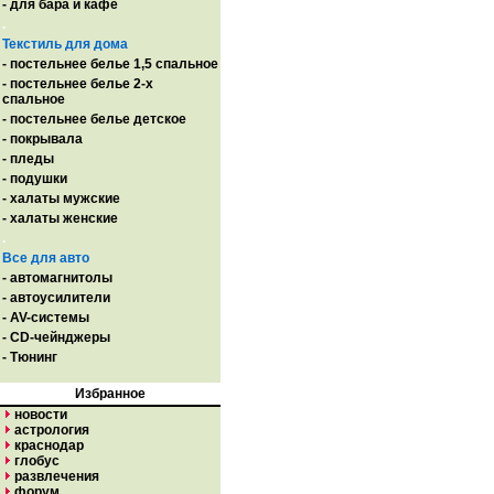
- для бара и кафе
.
Текстиль для дома
- постельнее белье 1,5 спальное
- постельнее белье 2-х
спальное
- постельнее белье детское
- покрывала
- пледы
- подушки
- халаты мужские
- халаты женские
.
Все для авто
- автомагнитолы
- автоусилители
- AV-системы
- CD-чейнджеры
- Тюнинг
Избранное
новости
астрология
краснодар
глобус
развлечения
форум