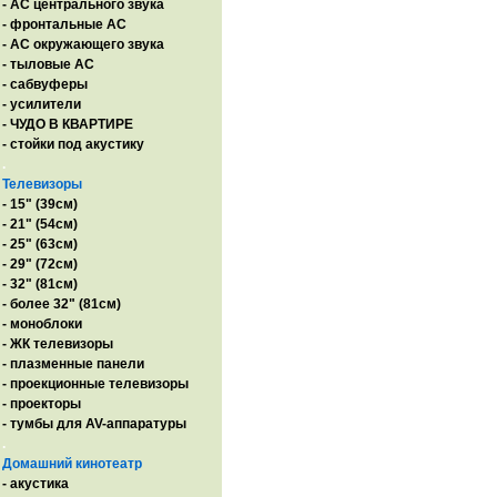
- AC центрального звука
- фронтальные АС
- АС окружающего звука
- тыловые АС
- сабвуферы
- усилители
- ЧУДО В КВАРТИРЕ
- стойки под акустику
.
Телевизоры
- 15" (39см)
- 21" (54см)
- 25" (63см)
- 29" (72см)
- 32" (81см)
- более 32" (81см)
- моноблоки
- ЖК телевизоры
- плазменные панели
- проекционные телевизоры
- проекторы
- тумбы для AV-аппаратуры
.
Домашний кинотеатр
- акустика