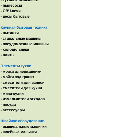
- кухоные комбайны
- пылесосы
- СВЧ-печи
- весы бытовые
.
Крупная бытовая техника
- вытяжки
- стиральные машины
- посудомоечные машины
- холодильники
- плиты
.
Элементы кухни
- мойки из нержавейки
- мойки под гранит
- смесители для ванной
- смесители для кухни
- мини-кухни
- измельчители отходов
- посуда
- аксессуары
.
Швейное оборудование
- вышивальные машинки
- швейные машинки