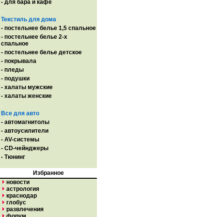
- для бара и кафе
.
Текстиль для дома
- постельнее белье 1,5 спальное
- постельнее белье 2-х
спальное
- постельнее белье детское
- покрывала
- пледы
- подушки
- халаты мужские
- халаты женские
.
Все для авто
- автомагнитолы
- автоусилители
- AV-системы
- CD-чейнджеры
- Тюнинг
Избранное
новости
астрология
краснодар
глобус
развлечения
форум