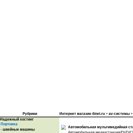
Рубрики
Интернет магазин 4inet.ru
>
av-системы
>
Надежный хостинг
Портниха
Автомобильная мультимедийная ста
-
швейные машины
Автомобильная медиастанция/DVD/C