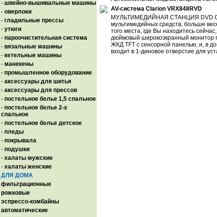
-
швейно-вышивальные машины
AV-система Clarion VRX848RVD
-
оверлоки
МУЛЬТИМЕДИЙНАЯ СТАНЦИЯ DVD С 
-
гладильные прессы
мультимедийных средств, больше вес
-
утюги
того места, где Вы находитесь сейчас
-
пароочистительная система
дюймовый широкоэкранный монитор п
ЖКД TFT с сенсорной панелью, и, в до
-
вязальные машины
входит в 1-диновое отверстие для ус
-
кетельные машины
-
манекены
-
промышленное оборудование
-
аксессуары для шитья
-
аксессуары для прессов
-
постельное белье 1,5 спальное
-
постельное белье 2-х
спальное
-
постельное белье детское
-
пледы
-
покрывала
-
подушки
-
халаты мужские
-
халаты женские
ДЛЯ ДОМА
фильтрационные
рожковые
эспрессо-комбайны
автоматические