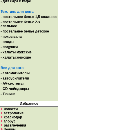
- для бара и кафе
.
Текстиль для дома
- постельнее белье 1,5 спальное
- постельнее белье 2-х
спальное
- постельнее белье детское
- покрывала
- пледы
- подушки
- халаты мужские
- халаты женские
.
Все для авто
- автомагнитолы
- автоусилители
- AV-системы
- CD-чейнджеры
- Тюнинг
Избранное
новости
астрология
краснодар
глобус
развлечения
форум