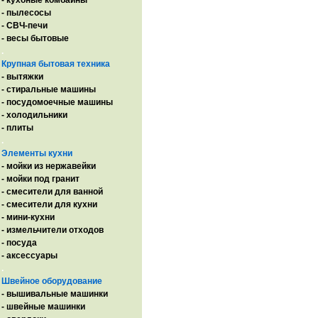
- кухоные комбайны
- пылесосы
- СВЧ-печи
- весы бытовые
.
Крупная бытовая техника
- вытяжки
- стиральные машины
- посудомоечные машины
- холодильники
- плиты
.
Элементы кухни
- мойки из нержавейки
- мойки под гранит
- смесители для ванной
- смесители для кухни
- мини-кухни
- измельчители отходов
- посуда
- аксессуары
.
Швейное оборудование
- вышивальные машинки
- швейные машинки