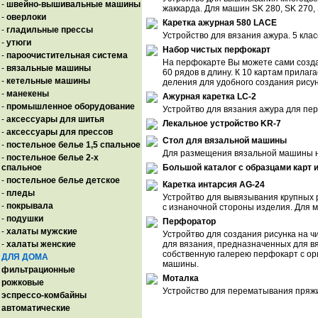
-
швейно-вышивальные машины
жаккарда. Для машин SK 280, SK 270,
-
оверлоки
Каретка ажурная 580 LACE
-
гладильные прессы
Устройство для вязания ажура. 5 кла
-
утюги
Набор чистых перфокарт
-
пароочистительная система
На перфокарте Вы можете сами созда
-
вязальные машины
60 рядов в длину. К 10 картам прила
-
кетельные машины
деления для удобного создания рисун
-
манекены
Ажурная каретка LC-2
-
промышленное оборудование
Устройтво для вязания ажура для пе
-
аксессуары для шитья
Лекальное устройство KR-7
-
аксессуары для прессов
Стол для вязальной машины
-
постельное белье 1,5 спальное
Для размещения вязальной машины н
-
постельное белье 2-х
спальное
Большой каталог с образцами карт 
-
постельное белье детское
Каретка интарсия AG-24
-
пледы
Устройтво для вывязывания крупных р
-
покрывала
с изнаночной стороны изделия. Для 
-
подушки
Перфоратор
-
халаты мужские
Устройтво для создания рисунка на 
-
халаты женские
для вязания, предназначенных для в
собственную галерею перфокарт с о
ДЛЯ ДОМА
машины.
фильтрационные
Моталка
рожковые
Устройство для перематывания пряж
эспрессо-комбайны
автоматические