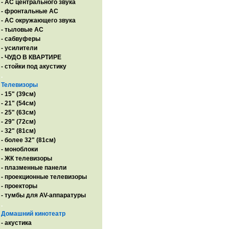
- AC центрального звука
- фронтальные АС
- АС окружающего звука
- тыловые АС
- сабвуферы
- усилители
- ЧУДО В КВАРТИРЕ
- стойки под акустику
.
Телевизоры
- 15" (39см)
- 21" (54см)
- 25" (63см)
- 29" (72см)
- 32" (81см)
- более 32" (81см)
- моноблоки
- ЖК телевизоры
- плазменные панели
- проекционные телевизоры
- проекторы
- тумбы для AV-аппаратуры
.
Домашний кинотеатр
- акустика