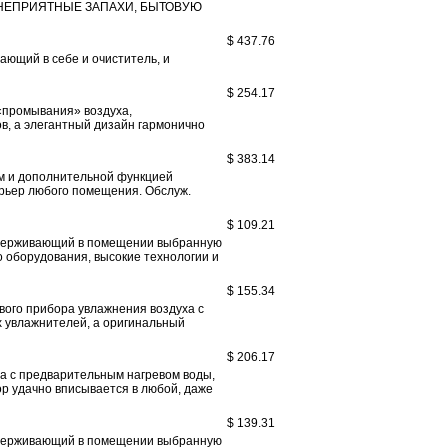
 НЕПРИЯТНЫЕ ЗАПАХИ, БЫТОВУЮ
$ 437.76
ающий в себе и очиститель, и
$ 254.17
«промывания» воздуха,
в, а элегантный дизайн гармонично
$ 383.14
м и дополнительной функцией
ерьер любого помещения. Обслуж.
$ 109.21
ддерживающий в помещении выбранную
 оборудования, высокие технологии и
$ 155.34
вого прибора увлажнения воздуха с
х увлажнителей, а оригинальный
$ 206.17
а с предварительным нагревом воды,
р удачно вписывается в любой, даже
$ 139.31
ддерживающий в помещении выбранную