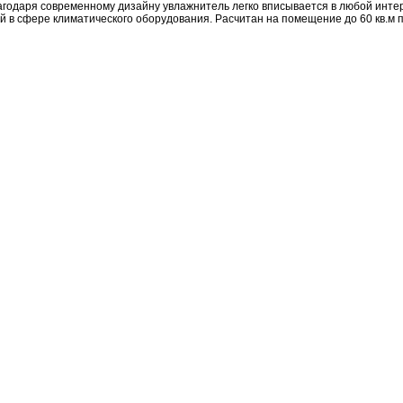
агодаря современному дизайну увлажнитель легко вписывается в любой интер
в сфере климатического оборудования. Расчитан на помещение до 60 кв.м п