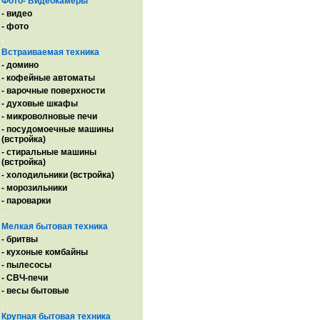
Фото- Видеокамеры
- видео
- фото
.
Встраиваемая техника
- домино
- кофейные автоматы
- варочные поверхности
- духовые шкафы
- микроволновые печи
- посудомоечные машины
(встройка)
- стиральные машины
(встройка)
- холодильники (встройка)
- морозильники
- пароварки
.
Мелкая бытовая техника
- бритвы
- кухоные комбайны
- пылесосы
- СВЧ-печи
- весы бытовые
.
Крупная бытовая техника