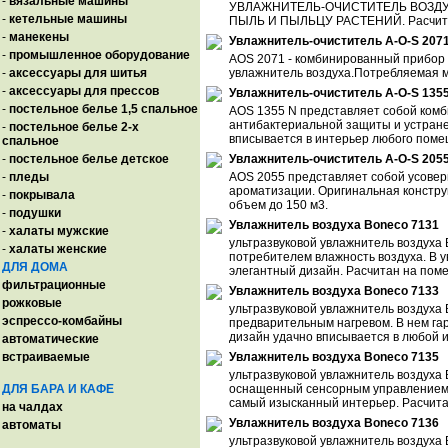
-
вязальные машины
УВЛАЖНИТЕЛЬ-ОЧИСТИТЕЛЬ ВОЗДУ
-
кетельные машины
ПЫЛЬ И ПЫЛЬЦУ РАСТЕНИЙ. Расчитан 
-
манекены
Увлажнитель-очиститель A-O-S 207
-
промышленное оборудование
AOS 2071 - комбинированный прибор (
-
аксессуары для шитья
увлажнитель воздуха.Потребляемая мо
-
аксессуары для прессов
Увлажнитель-очиститель A-O-S 135
-
постельное белье 1,5 спальное
AOS 1355 N представляет собой комб
антибактериальной защиты и устране
-
постельное белье 2-х
вписывается в интерьер любого поме
спальное
-
постельное белье детское
Увлажнитель-очиститель A-O-S 205
-
пледы
AOS 2055 представляет собой усове
ароматизации. Оригинальная констру
-
покрывала
объем до 150 м3.
-
подушки
Увлажнитель воздуха Boneco 7131
-
халаты мужские
ультразвуковой увлажнитель воздух
-
халаты женские
потребителем влажность воздуха. В 
ДЛЯ ДОМА
элегантный дизайн. Расчитан на поме
фильтрационные
Увлажнитель воздуха Boneco 7133
рожковые
ультразвуковой увлажнитель воздуха
эспрессо-комбайны
предварительным нагревом. В нем гар
дизайн удачно вписывается в любой и
автоматические
встраиваемые
Увлажнитель воздуха Boneco 7135
ультразвуковой увлажнитель воздуха
ДЛЯ БАРА И КАФЕ
оснащенный сенсорным управлением, 
самый изысканный интерьер. Расчитан
на чалдах
Увлажнитель воздуха Boneco 7136
автоматы
ультразвуковой увлажнитель воздух