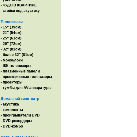
- ЧУДО В КВАРТИРЕ
- стойки под акустику
.
Телевизоры
- 15" (39см)
- 21" (54см)
- 25" (63см)
- 29" (72см)
- 32" (81см)
- более 32" (81см)
- моноблоки
- ЖК телевизоры
- плазменные панели
- проекционные телевизоры
- проекторы
- тумбы для AV-аппаратуры
.
Домашний кинотеатр
- акустика
- комплекты
- проигрыватели DVD
- DVD-рекордеры
- DVD-комбо
.