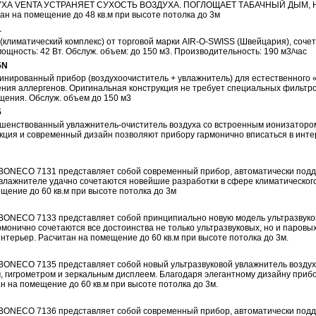
ХА VENTA УСТРАНЯЕТ СУХОСТЬ ВОЗДУХА. ПОГЛОЩАЕТ ТАБАЧНЫЙ ДЫМ,
на помещение до 48 кв.м при высоте потолка до 3м
1
климатический комплекс) от торговой марки AIR-O-SWISS (Швейцария), сочет
щность: 42 Вт. Обслуж. объем: до 150 м3. Производительность: 190 м3/час
5N
инированный прибор (воздухоочиститель + увлажнитель) для естественного 
ния аллергенов. Оригинальная конструкция не требует специальных фильтро
щения. Обслуж. объем до 150 м3
5
ршенствованный увлажнитель-очиститель воздуха со встроенным ионизаторо
кция и современный дизайн позволяют прибору гармонично вписаться в инт
а BONECO 7131 представляет собой современный прибор, автоматически по
увлажнителе удачно сочетаются новейшие разработки в сфере климатического
щение до 60 кв.м при высоте потолка до 3м
 BONECO 7133 представляет собой принципиально новую модель ультразвуко
монично сочетаются все достоинства не только ультразвуковых, но и паровы
нтерьер. Расчитан на помещение до 60 кв.м при высоте потолка до 3м.
 BONECO 7135 представляет собой новый ультразвуковой увлажнитель воздух
гигрометром и зеркальным дисплеем. Благодаря элегантному дизайну прибо
 на помещение до 60 кв.м при высоте потолка до 3м.
а BONECO 7136 представляет собой современный прибор, автоматически по