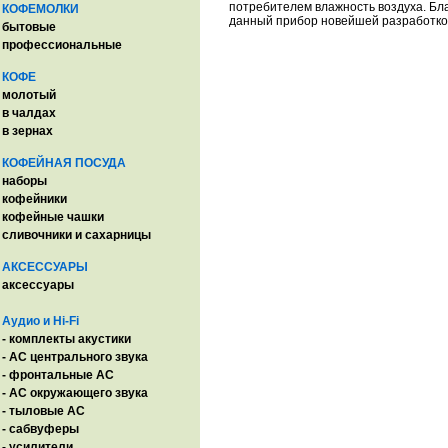
потребителем влажность воздуха. Бл
КОФЕМОЛКИ
данный прибор новейшей разработкой 
бытовые
профессиональные
КОФЕ
молотый
в чалдах
в зернах
КОФЕЙНАЯ ПОСУДА
наборы
кофейники
кофейные чашки
сливочники и сахарницы
АКСЕССУАРЫ
аксессуары
Аудио и Hi-Fi
- комплекты акустики
- AC центрального звука
- фронтальные АС
- АС окружающего звука
- тыловые АС
- сабвуферы
- усилители