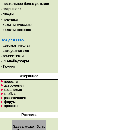
- постельнее белье детское
- покрывала
- пледы
- подушки
- халаты мужские
- халаты женские
.
Все для авто
- автомагнитолы
- автоусилители
- AV-системы
- CD-чейнджеры
- Тюнинг
Избранное
новости
астрология
краснодар
глобус
развлечения
форум
проекты
Реклама
Здесь может быть