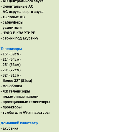
- AC центрального звука
- фронтальные АС
- АС окружающего звука
- тыловые АС
- сабвуферы
- усилители
- ЧУДО В КВАРТИРЕ
- стойки под акустику
.
Телевизоры
- 15" (39см)
- 21" (54см)
- 25" (63см)
- 29" (72см)
- 32" (81см)
- более 32" (81см)
- моноблоки
- ЖК телевизоры
- плазменные панели
- проекционные телевизоры
- проекторы
- тумбы для AV-аппаратуры
.
Домашний кинотеатр
- акустика