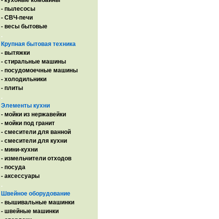
- кухоные комбайны
- пылесосы
- СВЧ-печи
- весы бытовые
.
Крупная бытовая техника
- вытяжки
- стиральные машины
- посудомоечные машины
- холодильники
- плиты
.
Элементы кухни
- мойки из нержавейки
- мойки под гранит
- смесители для ванной
- смесители для кухни
- мини-кухни
- измельчители отходов
- посуда
- аксессуары
.
Швейное оборудование
- вышивальные машинки
- швейные машинки