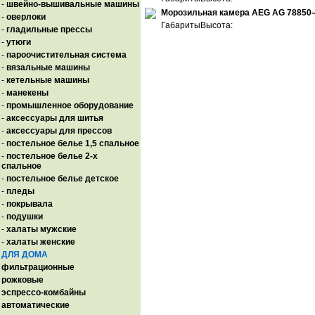
-
швейно-вышивальные машины
Морозильная камера AEG AG 78850-
-
оверлоки
ГабаритыВысота:
-
гладильные прессы
-
утюги
-
пароочистительная система
-
вязальные машины
-
кетельные машины
-
манекены
-
промышленное оборудование
-
аксессуары для шитья
-
аксессуары для прессов
-
постельное белье 1,5 спальное
-
постельное белье 2-х
спальное
-
постельное белье детское
-
пледы
-
покрывала
-
подушки
-
халаты мужские
-
халаты женские
ДЛЯ ДОМА
фильтрационные
рожковые
эспрессо-комбайны
автоматические