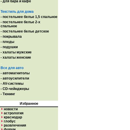
- для бара и кафе
.
Текстиль для дома
- постельнее белье 1,5 спальное
- постельнее белье 2-х
спальное
- постельнее белье детское
- покрывала
- пледы
- подушки
- халаты мужские
- халаты женские
.
Все для авто
- автомагнитолы
- автоусилители
- AV-системы
- CD-чейнджеры
- Тюнинг
Избранное
новости
астрология
краснодар
глобус
развлечения
форум