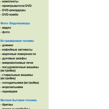
- комплекты
- проигрыватели DVD
- DVD-рекордеры
- DVD-комбо
.
Фото- Видеокамеры
- видео
- фото
.
Встраиваемая техника
- домино
- кофейные автоматы
- варочные поверхности
- духовые шкафы
- микроволновые печи
- посудомоечные машины
(встройка)
- стиральные машины
(встройка)
- холодильники (встройка)
- морозильники
- пароварки
.
Мелкая бытовая техника
- бритвы