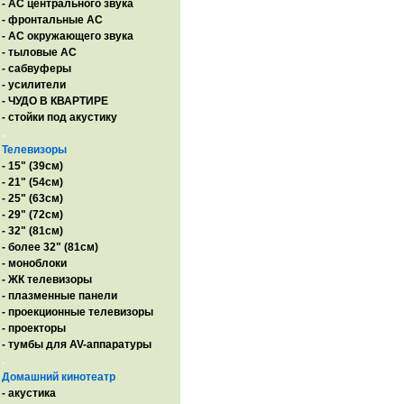
- AC центрального звука
- фронтальные АС
- АС окружающего звука
- тыловые АС
- сабвуферы
- усилители
- ЧУДО В КВАРТИРЕ
- стойки под акустику
.
Телевизоры
- 15" (39см)
- 21" (54см)
- 25" (63см)
- 29" (72см)
- 32" (81см)
- более 32" (81см)
- моноблоки
- ЖК телевизоры
- плазменные панели
- проекционные телевизоры
- проекторы
- тумбы для AV-аппаратуры
.
Домашний кинотеатр
- акустика