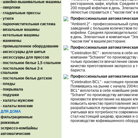
-
швейно-вышивальные машины
рестораннов, кафе, клубов. Средняя
-
оверлоки
200 порций кофе/чая в день. Элегант
лёгкостью справиться с "часом пик" в
-
гладильные прессы
-
утюги
Профессиональная автоматическая 
-
пароочистительная система
"Ambient 2" - профессиональный суп
заведений с большим количеством пот
-
вязальные машины
кофейни. Средняя производительност
-
кетельные машины
в день. Элегантные и компактные "Эл
-
манекены
"часом пик" в вашем ресторане.
-
промышленное оборудование
Профессиональная автоматическая 
-
аксессуары для шитья
"Celebration BC" - воплотила в себе
-
аксессуары для прессов
компании "Schaerer" по производств
только произвести впечатление свои
-
постельное белье 1,5 спальное
качество приготовления экспрессо а 
-
постельное белье 2-х
бариста.
спальное
Профессиональная автоматическая 
-
постельное белье детское
"Celebration BCL" - настоящее произ
-
пледы
Появившись на рынке с начала 2004го
-
покрывала
BCL" воплотила в себе новейшие рев
-
подушки
"Scharer" по производству автоматич
произвести впечатление на ваших кл
-
халаты мужские
повысить качество приготовления эксп
-
халаты женские
разрабатывался лучшими специалиста
ДЛЯ ДОМА
учитывая все потребности современн
стал настоящий шедевр, красивая и 
фильтрационные
производстве кофемашинного оборуд
рожковые
эспрессо-комбайны
автоматические