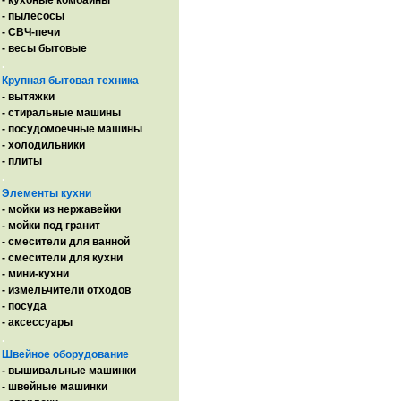
- кухоные комбайны
- пылесосы
- СВЧ-печи
- весы бытовые
.
Крупная бытовая техника
- вытяжки
- стиральные машины
- посудомоечные машины
- холодильники
- плиты
.
Элементы кухни
- мойки из нержавейки
- мойки под гранит
- смесители для ванной
- смесители для кухни
- мини-кухни
- измельчители отходов
- посуда
- аксессуары
.
Швейное оборудование
- вышивальные машинки
- швейные машинки