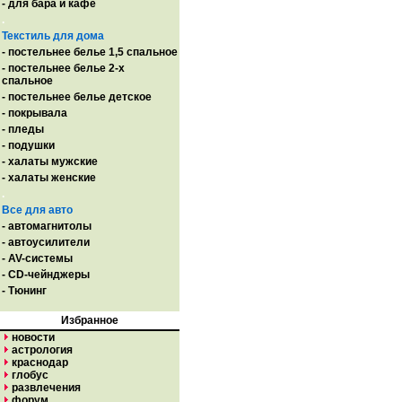
- для бара и кафе
.
Текстиль для дома
- постельнее белье 1,5 спальное
- постельнее белье 2-х
спальное
- постельнее белье детское
- покрывала
- пледы
- подушки
- халаты мужские
- халаты женские
.
Все для авто
- автомагнитолы
- автоусилители
- AV-системы
- CD-чейнджеры
- Тюнинг
Избранное
новости
астрология
краснодар
глобус
развлечения
форум