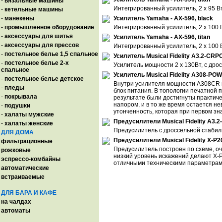
-
вязальные машины
Интегрированный усилитель, 2 х 95 Вт
-
кетельные машины
-
манекены
Усилитель Yamaha - AX-596, black
-
промышленное оборудование
Интегрированный усилитель, 2 х 100 В
-
аксессуары для шитья
Усилитель Yamaha - AX-596, titan
-
аксессуары для прессов
Интегрированный усилитель, 2 х 100 В
-
постельное белье 1,5 спальное
Усилитель Musical Fidelity A3.2-CR
-
постельное белье 2-х
Усилитель мощности 2 х 130Вт, с др
спальное
Усилитель Musical Fidelity A308-POW
-
постельное белье детское
Внутри усилителя мощности A308CR на
-
пледы
блок питания. В топологии печатной
-
покрывала
результате были достигнуты практич
напором, и в то же время остается 
-
подушки
утонченность, которая при первом зн
-
халаты мужские
Предусилители Musical Fidelity A3.
-
халаты женские
Предусилитель с дроссельной стабил
ДЛЯ ДОМА
Предусилители Musical Fidelity X-P2
фильтрационные
Предусилитель построен по схеме, оч
рожковые
низкий уровень искажений делают X-
эспрессо-комбайны
отличными техническими параметрами
автоматические
встраиваемые
ДЛЯ БАРА И КАФЕ
на чалдах
автоматы