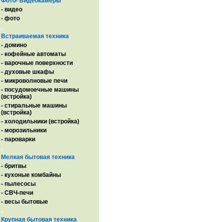
Фото- Видеокамеры
- видео
- фото
.
Встраиваемая техника
- домино
- кофейные автоматы
- варочные поверхности
- духовые шкафы
- микроволновые печи
- посудомоечные машины
(встройка)
- стиральные машины
(встройка)
- холодильники (встройка)
- морозильники
- пароварки
.
Мелкая бытовая техника
- бритвы
- кухоные комбайны
- пылесосы
- СВЧ-печи
- весы бытовые
.
Крупная бытовая техника