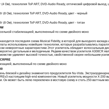
 (4 Ом), технология ToP ART, DVD-Audio Ready, оптический цифровой выход, ц
т (8 Ом), технология ToP ART, DVD-Audio Ready, цвет - черный
т (8 Ом), технология ToP ART, DVD-Audio Ready, цвет - титан
POW
оссельной стабилизацией, выполненный по схеме двойного моно
ходится последняя схема Musical Fidelity, в которой для выходного каскад
 платы использованы новейшие технологии, которые разрабатывались парал
ески невероятные характеристики.Этот усилитель обладает колоссальным д
невероятно детальным и мелодичным. Редким качеством усилителя A308CR яв
акомстве удивляет высокой точностью, свойственной скорее небольшим усил
2-CRPRE
изацией, выполненный по схеме двойного моно
00
ень близкой к дизайну знаменитого предусилителя Nu-Vista. Экстраординарн
PREv3 настоящим high-end компонентом. Новый усилитель мощности X-200 вы
. Он может быть легко переключен в мостовую схему и стать 250-ваттным мо