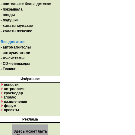
- постельнее белье детское
- покрывала
- пледы
- подушки
- халаты мужские
- халаты женские
.
Все для авто
- автомагнитолы
- автоусилители
- AV-системы
- CD-чейнджеры
- Тюнинг
Избранное
новости
астрология
краснодар
глобус
развлечения
форум
проекты
Реклама
Здесь может быть