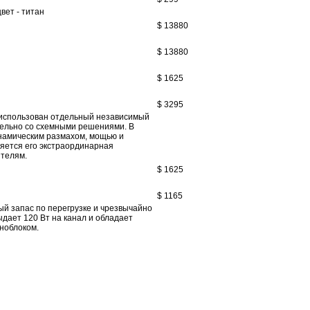
вет - титан
$ 13880
$ 13880
$ 1625
$ 3295
а использован отдельный независимый
лельно со схемными решениями. В
инамическим размахом, мощью и
ляется его экстраординарная
ителям.
$ 1625
$ 1165
ый запас по перегрузке и чрезвычайно
дает 120 Вт на канал и обладает
ноблоком.