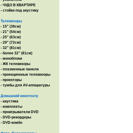
- ЧУДО В КВАРТИРЕ
- стойки под акустику
.
Телевизоры
- 15" (39см)
- 21" (54см)
- 25" (63см)
- 29" (72см)
- 32" (81см)
- более 32" (81см)
- моноблоки
- ЖК телевизоры
- плазменные панели
- проекционные телевизоры
- проекторы
- тумбы для AV-аппаратуры
.
Домашний кинотеатр
- акустика
- комплекты
- проигрыватели DVD
- DVD-рекордеры
- DVD-комбо
.