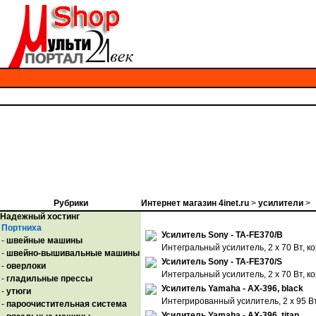
Рубрики
Интернет магазин 4inet.ru
>
усилители
>
Надежный хостинг
Портниха
Усилитель Sony - TA-FE370/B
-
швейные машины
Интегральный усилитель, 2 х 70 Вт, к
-
швейно-вышивальные машины
Усилитель Sony - TA-FE370/S
-
оверлоки
Интегральный усилитель, 2 х 70 Вт, к
-
гладильные прессы
Усилитель Yamaha - AX-396, black
-
утюги
Интегрированный усилитель, 2 х 95 Вт
-
пароочистительная система
Усилитель Yamaha - AX-396, titan