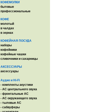
КОФЕМОЛКИ
бытовые
профессиональные
КОФЕ
молотый
в чалдах
в зернах
КОФЕЙНАЯ ПОСУДА
наборы
кофейники
кофейные чашки
сливочники и сахарницы
АКСЕССУАРЫ
аксессуары
Аудио и Hi-Fi
- комплекты акустики
- AC центрального звука
- фронтальные АС
- АС окружающего звука
- тыловые АС
- сабвуферы
- усилители