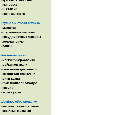
- кухоные комбайны
- пылесосы
- СВЧ-печи
- весы бытовые
.
Крупная бытовая техника
- вытяжки
- стиральные машины
- посудомоечные машины
- холодильники
- плиты
.
Элементы кухни
- мойки из нержавейки
- мойки под гранит
- смесители для ванной
- смесители для кухни
- мини-кухни
- измельчители отходов
- посуда
- аксессуары
.
Швейное оборудование
- вышивальные машинки
- швейные машинки