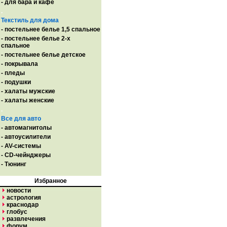
- для бара и кафе
.
Текстиль для дома
- постельнее белье 1,5 спальное
- постельнее белье 2-х
спальное
- постельнее белье детское
- покрывала
- пледы
- подушки
- халаты мужские
- халаты женские
.
Все для авто
- автомагнитолы
- автоусилители
- AV-системы
- CD-чейнджеры
- Тюнинг
Избранное
новости
астрология
краснодар
глобус
развлечения
форум