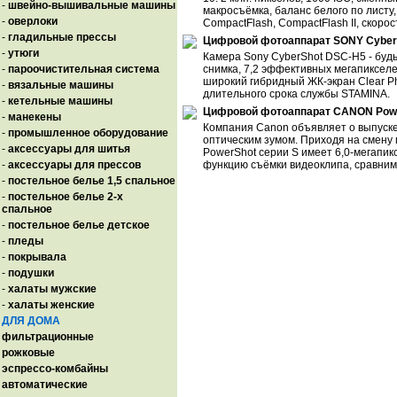
-
швейно-вышивальные машины
макросъёмка, баланс белого по листу
-
оверлоки
CompactFlash, CompactFlash II, скорост
-
гладильные прессы
Цифровой фотоаппарат SONY Cyber
-
утюги
Камера Sony CyberShot DSC-H5 - буд
-
пароочистительная система
снимка, 7,2 эффективных мегапикселе
широкий гибридный ЖК-экран Clear Ph
-
вязальные машины
длительного срока службы STAMINA.
-
кетельные машины
Цифровой фотоаппарат CANON Powe
-
манекены
Компания Canon объявляет о выпуске
-
промышленное оборудование
оптическим зумом. Приходя на смену 
-
аксессуары для шитья
PowerShot серии S имеет 6,0-мегапи
-
аксессуары для прессов
функцию съёмки видеоклипа, сравни
-
постельное белье 1,5 спальное
-
постельное белье 2-х
спальное
-
постельное белье детское
-
пледы
-
покрывала
-
подушки
-
халаты мужские
-
халаты женские
ДЛЯ ДОМА
фильтрационные
рожковые
эспрессо-комбайны
автоматические