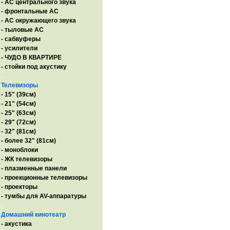
- AC центрального звука
- фронтальные АС
- АС окружающего звука
- тыловые АС
- сабвуферы
- усилители
- ЧУДО В КВАРТИРЕ
- стойки под акустику
.
Телевизоры
- 15" (39см)
- 21" (54см)
- 25" (63см)
- 29" (72см)
- 32" (81см)
- более 32" (81см)
- моноблоки
- ЖК телевизоры
- плазменные панели
- проекционные телевизоры
- проекторы
- тумбы для AV-аппаратуры
.
Домашний кинотеатр
- акустика