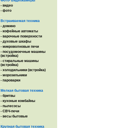
Фото- Видеокамеры
- видео
- фото
.
Встраиваемая техника
- домино
- кофейные автоматы
- варочные поверхности
- духовые шкафы
- микроволновые печи
- посудомоечные машины
(встройка)
- стиральные машины
(встройка)
- холодильники (встройка)
- морозильники
- пароварки
.
Мелкая бытовая техника
- бритвы
- кухоные комбайны
- пылесосы
- СВЧ-печи
- весы бытовые
.
Крупная бытовая техника