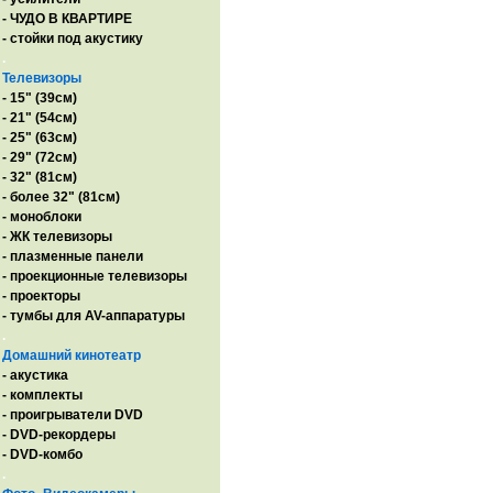
- ЧУДО В КВАРТИРЕ
- стойки под акустику
.
Телевизоры
- 15" (39см)
- 21" (54см)
- 25" (63см)
- 29" (72см)
- 32" (81см)
- более 32" (81см)
- моноблоки
- ЖК телевизоры
- плазменные панели
- проекционные телевизоры
- проекторы
- тумбы для AV-аппаратуры
.
Домашний кинотеатр
- акустика
- комплекты
- проигрыватели DVD
- DVD-рекордеры
- DVD-комбо
.