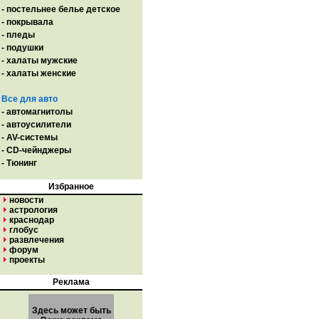
- постельнее белье детское
- покрывала
- пледы
- подушки
- халаты мужские
- халаты женские
.
Все для авто
- автомагнитолы
- автоусилители
- AV-системы
- CD-чейнджеры
- Тюнинг
Избранное
новости
астрология
краснодар
глобус
развлечения
форум
проекты
Реклама
Здесь может быть