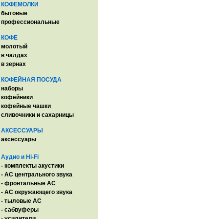
КОФЕМОЛКИ
бытовые
профессиональные
КОФЕ
молотый
в чалдах
в зернах
КОФЕЙНАЯ ПОСУДА
наборы
кофейники
кофейные чашки
сливочники и сахарницы
АКСЕССУАРЫ
аксессуары
Аудио и Hi-Fi
- комплекты акустики
- AC центрального звука
- фронтальные АС
- АС окружающего звука
- тыловые АС
- сабвуферы
- усилители