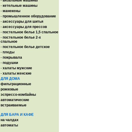
-
вязальные машины
-
кетельные машины
-
манекены
-
промышленное оборудование
-
аксессуары для шитья
-
аксессуары для прессов
-
постельное белье 1,5 спальное
-
постельное белье 2-х
спальное
-
постельное белье детское
-
пледы
-
покрывала
-
подушки
-
халаты мужские
-
халаты женские
ДЛЯ ДОМА
фильтрационные
рожковые
эспрессо-комбайны
автоматические
встраиваемые
ДЛЯ БАРА И КАФЕ
на чалдах
автоматы