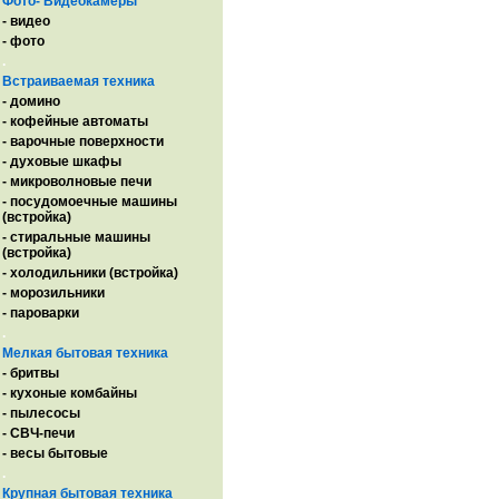
Фото- Видеокамеры
- видео
- фото
.
Встраиваемая техника
- домино
- кофейные автоматы
- варочные поверхности
- духовые шкафы
- микроволновые печи
- посудомоечные машины
(встройка)
- стиральные машины
(встройка)
- холодильники (встройка)
- морозильники
- пароварки
.
Мелкая бытовая техника
- бритвы
- кухоные комбайны
- пылесосы
- СВЧ-печи
- весы бытовые
.
Крупная бытовая техника