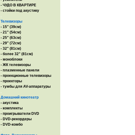
- ЧУДО В КВАРТИРЕ
- стойки под акустику
.
Телевизоры
- 15" (39см)
- 21" (54см)
- 25" (63см)
- 29" (72см)
- 32" (81см)
- более 32" (81см)
- моноблоки
- ЖК телевизоры
- плазменные панели
- проекционные телевизоры
- проекторы
- тумбы для AV-аппаратуры
.
Домашний кинотеатр
- акустика
- комплекты
- проигрыватели DVD
- DVD-рекордеры
- DVD-комбо
.