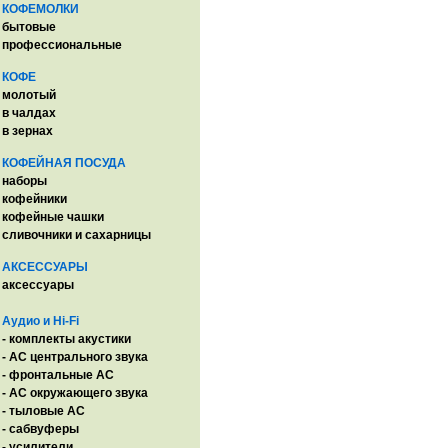
КОФЕМОЛКИ
бытовые
профессиональные
КОФЕ
молотый
в чалдах
в зернах
КОФЕЙНАЯ ПОСУДА
наборы
кофейники
кофейные чашки
сливочники и сахарницы
АКСЕССУАРЫ
аксессуары
Аудио и Hi-Fi
- комплекты акустики
- AC центрального звука
- фронтальные АС
- АС окружающего звука
- тыловые АС
- сабвуферы
- усилители