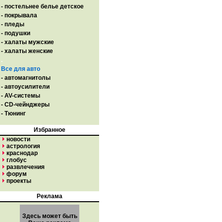
- постельнее белье детское
- покрывала
- пледы
- подушки
- халаты мужские
- халаты женские
.
Все для авто
- автомагнитолы
- автоусилители
- AV-системы
- CD-чейнджеры
- Тюнинг
Избранное
новости
астрология
краснодар
глобус
развлечения
форум
проекты
Реклама
Здесь может быть