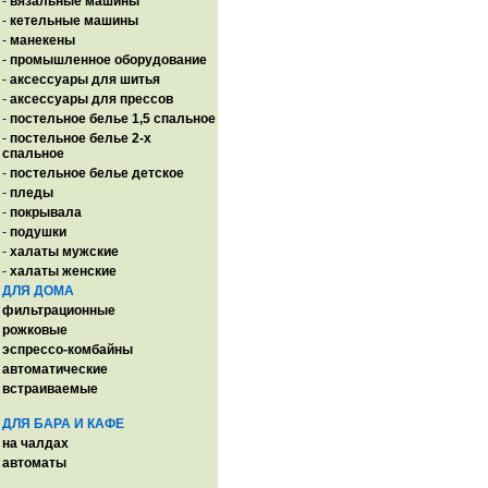
-
вязальные машины
-
кетельные машины
-
манекены
-
промышленное оборудование
-
аксессуары для шитья
-
аксессуары для прессов
-
постельное белье 1,5 спальное
-
постельное белье 2-х
спальное
-
постельное белье детское
-
пледы
-
покрывала
-
подушки
-
халаты мужские
-
халаты женские
ДЛЯ ДОМА
фильтрационные
рожковые
эспрессо-комбайны
автоматические
встраиваемые
ДЛЯ БАРА И КАФЕ
на чалдах
автоматы