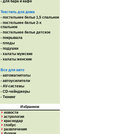
- для бара и кафе
.
Текстиль для дома
- постельнее белье 1,5 спальное
- постельнее белье 2-х
спальное
- постельнее белье детское
- покрывала
- пледы
- подушки
- халаты мужские
- халаты женские
.
Все для авто
- автомагнитолы
- автоусилители
- AV-системы
- CD-чейнджеры
- Тюнинг
Избранное
новости
астрология
краснодар
глобус
развлечения
форум