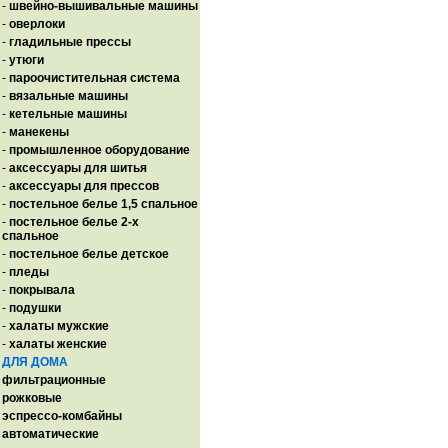
-
швейно-вышивальные машины
-
оверлоки
-
гладильные прессы
-
утюги
-
пароочистительная система
-
вязальные машины
-
кетельные машины
-
манекены
-
промышленное оборудование
-
аксессуары для шитья
-
аксессуары для прессов
-
постельное белье 1,5 спальное
-
постельное белье 2-х
спальное
-
постельное белье детское
-
пледы
-
покрывала
-
подушки
-
халаты мужские
-
халаты женские
ДЛЯ ДОМА
фильтрационные
рожковые
эспрессо-комбайны
автоматические