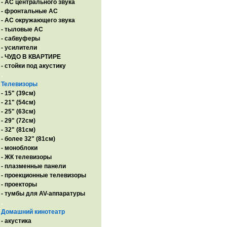
- AC центрального звука
- фронтальные АС
- АС окружающего звука
- тыловые АС
- сабвуферы
- усилители
- ЧУДО В КВАРТИРЕ
- стойки под акустику
.
Телевизоры
- 15" (39см)
- 21" (54см)
- 25" (63см)
- 29" (72см)
- 32" (81см)
- более 32" (81см)
- моноблоки
- ЖК телевизоры
- плазменные панели
- проекционные телевизоры
- проекторы
- тумбы для AV-аппаратуры
.
Домашний кинотеатр
- акустика