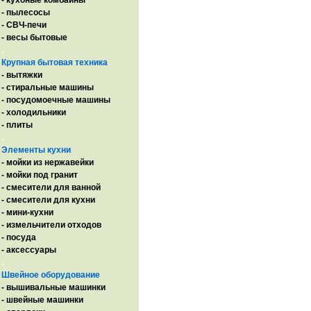
- кухоные комбайны
- пылесосы
- СВЧ-печи
- весы бытовые
.
Крупная бытовая техника
- вытяжки
- стиральные машины
- посудомоечные машины
- холодильники
- плиты
.
Элементы кухни
- мойки из нержавейки
- мойки под гранит
- смесители для ванной
- смесители для кухни
- мини-кухни
- измельчители отходов
- посуда
- аксессуары
.
Швейное оборудование
- вышивальные машинки
- швейные машинки