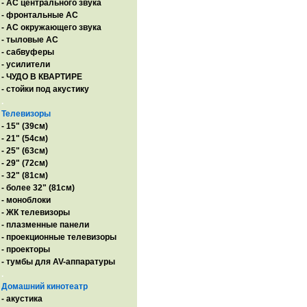
- AC центрального звука
- фронтальные АС
- АС окружающего звука
- тыловые АС
- сабвуферы
- усилители
- ЧУДО В КВАРТИРЕ
- стойки под акустику
.
Телевизоры
- 15" (39см)
- 21" (54см)
- 25" (63см)
- 29" (72см)
- 32" (81см)
- более 32" (81см)
- моноблоки
- ЖК телевизоры
- плазменные панели
- проекционные телевизоры
- проекторы
- тумбы для AV-аппаратуры
.
Домашний кинотеатр
- акустика