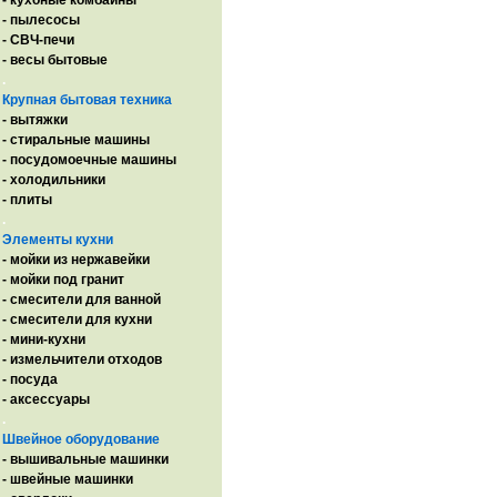
- кухоные комбайны
- пылесосы
- СВЧ-печи
- весы бытовые
.
Крупная бытовая техника
- вытяжки
- стиральные машины
- посудомоечные машины
- холодильники
- плиты
.
Элементы кухни
- мойки из нержавейки
- мойки под гранит
- смесители для ванной
- смесители для кухни
- мини-кухни
- измельчители отходов
- посуда
- аксессуары
.
Швейное оборудование
- вышивальные машинки
- швейные машинки