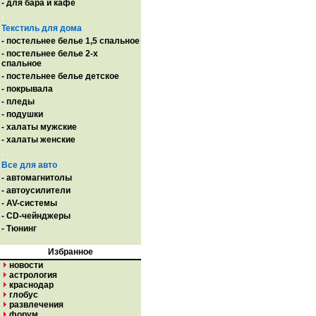
- для бара и кафе
.
Текстиль для дома
- постельнее белье 1,5 спальное
- постельнее белье 2-х
спальное
- постельнее белье детское
- покрывала
- пледы
- подушки
- халаты мужские
- халаты женские
.
Все для авто
- автомагнитолы
- автоусилители
- AV-системы
- CD-чейнджеры
- Тюнинг
Избранное
новости
астрология
краснодар
глобус
развлечения
форум