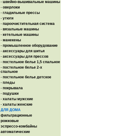
-
швейно-вышивальные машины
-
оверлоки
-
гладильные прессы
-
утюги
-
пароочистительная система
-
вязальные машины
-
кетельные машины
-
манекены
-
промышленное оборудование
-
аксессуары для шитья
-
аксессуары для прессов
-
постельное белье 1,5 спальное
-
постельное белье 2-х
спальное
-
постельное белье детское
-
пледы
-
покрывала
-
подушки
-
халаты мужские
-
халаты женские
ДЛЯ ДОМА
фильтрационные
рожковые
эспрессо-комбайны
автоматические