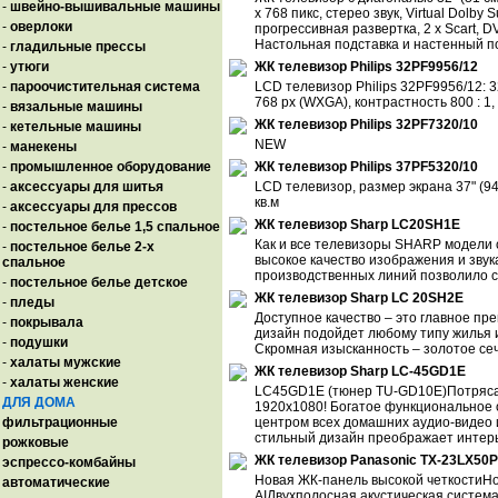
-
швейно-вышивальные машины
х 768 пикс, стерео звук, Virtual Dolby
-
оверлоки
прогрессивная развертка, 2 х Scart, D
Настольная подставка и настенный п
-
гладильные прессы
-
утюги
ЖК телевизор Philips 32PF9956/12
-
пароочистительная система
LCD телевизор Philips 32PF9956/12: 
768 px (WXGA), контрастность 800 : 1,
-
вязальные машины
ЖК телевизор Philips 32PF7320/10
-
кетельные машины
NEW
-
манекены
-
промышленное оборудование
ЖК телевизор Philips 37PF5320/10
-
аксессуары для шитья
LCD телевизор, размер экрана 37" (94 
кв.м
-
аксессуары для прессов
ЖК телевизор Sharp LC20SH1E
-
постельное белье 1,5 спальное
Как и все телевизоры SHARP модели 
-
постельное белье 2-х
высокое качество изображения и зву
спальное
производственных линий позволило с
-
постельное белье детское
ЖК телевизор Sharp LC 20SH2E
-
пледы
Доступное качество – это главное п
-
покрывала
дизайн подойдет любому типу жилья 
-
подушки
Скромная изысканность – золотое сеч
-
халаты мужские
ЖК телевизор Sharp LC-45GD1E
-
халаты женские
LC45GD1E (тюнер TU-GD10E)Потряса
ДЛЯ ДОМА
1920х1080! Богатое функциональное 
фильтрационные
центром всех домашних аудио-видео и
стильный дизайн преображает интер
рожковые
ЖК телевизор Panasonic TX-23LX50P
эспрессо-комбайны
Новая ЖК-панель высокой четкостиНо
автоматические
AIДвухполосная акустическая систем