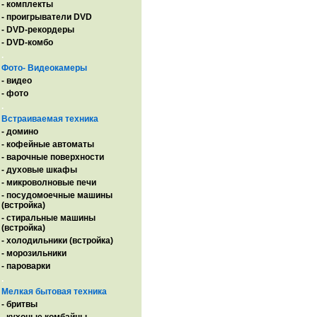
- комплекты
- проигрыватели DVD
- DVD-рекордеры
- DVD-комбо
.
Фото- Видеокамеры
- видео
- фото
.
Встраиваемая техника
- домино
- кофейные автоматы
- варочные поверхности
- духовые шкафы
- микроволновые печи
- посудомоечные машины
(встройка)
- стиральные машины
(встройка)
- холодильники (встройка)
- морозильники
- пароварки
.
Мелкая бытовая техника
- бритвы