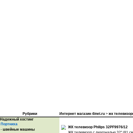
Рубрики
Интернет магазин 4inet.ru
>
жк телевизо
Надежный хостинг
Портниха
ЖК телевизор Philips 32PF9976/12
-
швейные машины
ЖК телевизор с диагональю 32" (81 см)