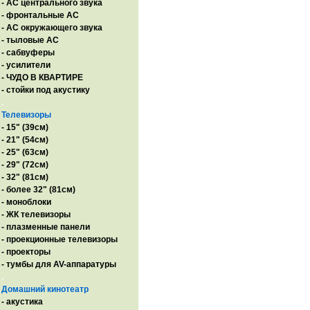
- AC центрального звука
- фронтальные АС
- АС окружающего звука
- тыловые АС
- сабвуферы
- усилители
- ЧУДО В КВАРТИРЕ
- стойки под акустику
.
Телевизоры
- 15" (39см)
- 21" (54см)
- 25" (63см)
- 29" (72см)
- 32" (81см)
- более 32" (81см)
- моноблоки
- ЖК телевизоры
- плазменные панели
- проекционные телевизоры
- проекторы
- тумбы для AV-аппаратуры
.
Домашний кинотеатр
- акустика