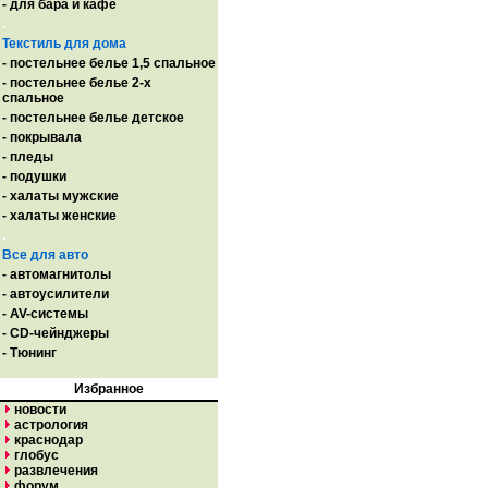
- для бара и кафе
.
Текстиль для дома
- постельнее белье 1,5 спальное
- постельнее белье 2-х
спальное
- постельнее белье детское
- покрывала
- пледы
- подушки
- халаты мужские
- халаты женские
.
Все для авто
- автомагнитолы
- автоусилители
- AV-системы
- CD-чейнджеры
- Тюнинг
Избранное
новости
астрология
краснодар
глобус
развлечения
форум