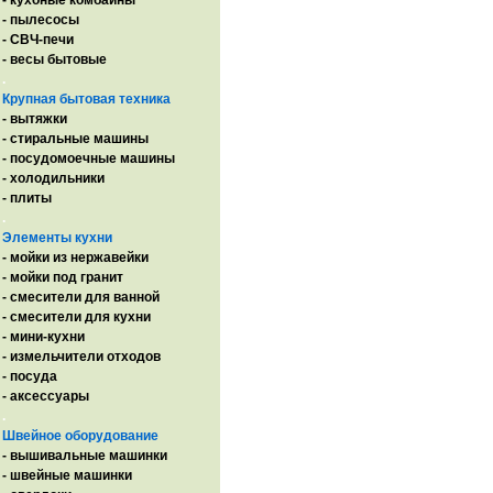
- кухоные комбайны
- пылесосы
- СВЧ-печи
- весы бытовые
.
Крупная бытовая техника
- вытяжки
- стиральные машины
- посудомоечные машины
- холодильники
- плиты
.
Элементы кухни
- мойки из нержавейки
- мойки под гранит
- смесители для ванной
- смесители для кухни
- мини-кухни
- измельчители отходов
- посуда
- аксессуары
.
Швейное оборудование
- вышивальные машинки
- швейные машинки