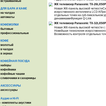
встраиваемые
ЖК телевизор Panasonic TX-26LX50P
ДЛЯ БАРА И КАФЕ
Новая ЖК-панель высокой четкостиС
искусственного интеллекта LCD AIТр
на чалдах
отдельных точек на суб-пиксельном 
автоматы
динамикамиФункция Q-Link
ЖК телевизор Panasonic TX-32LX50P
КОФЕМОЛКИ
Новая ЖК-панель высокой четкости с 
бытовые
Новейшая технология искусственного
профессиональные
Возможность контроля отдельных точ
КОФЕ
молотый
в чалдах
в зернах
КОФЕЙНАЯ ПОСУДА
наборы
кофейники
кофейные чашки
сливочники и сахарницы
АКСЕССУАРЫ
аксессуары
Аудио и Hi-Fi
- комплекты акустики