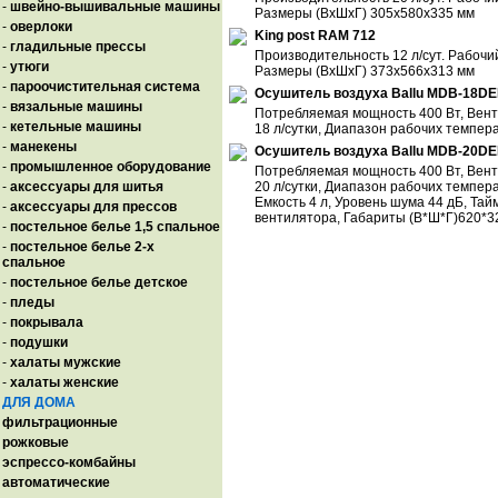
-
швейно-вышивальные машины
Размеры (ВхШхГ) 305х580х335 мм
-
оверлоки
King post RAM 712
-
гладильные прессы
Производительность 12 л/сут. Рабочий
-
утюги
Размеры (ВхШхГ) 373х566х313 мм
-
пароочистительная система
Осушитель воздуха Ballu MDB-18D
-
вязальные машины
Потребляемая мощность 400 Вт, Вент
-
кетельные машины
18 л/сутки, Диапазон рабочих темпер
-
манекены
Осушитель воздуха Ballu MDB-20D
-
промышленное оборудование
Потребляемая мощность 400 Вт, Вент
-
аксессуары для шитья
20 л/сутки, Диапазон рабочих температ
Емкость 4 л, Уровень шума 44 дБ, Та
-
аксессуары для прессов
вентилятора, Габариты (В*Ш*Г)620*32
-
постельное белье 1,5 спальное
-
постельное белье 2-х
спальное
-
постельное белье детское
-
пледы
-
покрывала
-
подушки
-
халаты мужские
-
халаты женские
ДЛЯ ДОМА
фильтрационные
рожковые
эспрессо-комбайны
автоматические