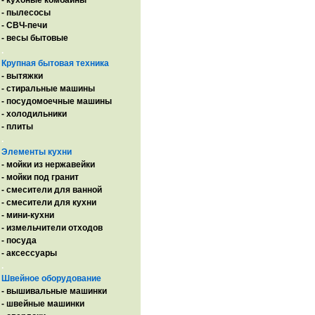
- кухоные комбайны
- пылесосы
- СВЧ-печи
- весы бытовые
.
Крупная бытовая техника
- вытяжки
- стиральные машины
- посудомоечные машины
- холодильники
- плиты
.
Элементы кухни
- мойки из нержавейки
- мойки под гранит
- смесители для ванной
- смесители для кухни
- мини-кухни
- измельчители отходов
- посуда
- аксессуары
.
Швейное оборудование
- вышивальные машинки
- швейные машинки