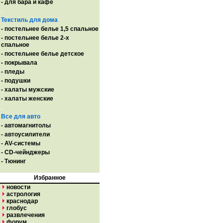
- для бара и кафе
.
Текстиль для дома
- постельнее белье 1,5 спальное
- постельнее белье 2-х
спальное
- постельнее белье детское
- покрывала
- пледы
- подушки
- халаты мужские
- халаты женские
.
Все для авто
- автомагнитолы
- автоусилители
- AV-системы
- CD-чейнджеры
- Тюнинг
Избранное
новости
астрология
краснодар
глобус
развлечения
форум