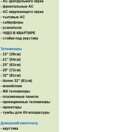
- AC центрального звука
- фронтальные АС
- АС окружающего звука
- тыловые АС
- сабвуферы
- усилители
- ЧУДО В КВАРТИРЕ
- стойки под акустику
.
Телевизоры
- 15" (39см)
- 21" (54см)
- 25" (63см)
- 29" (72см)
- 32" (81см)
- более 32" (81см)
- моноблоки
- ЖК телевизоры
- плазменные панели
- проекционные телевизоры
- проекторы
- тумбы для AV-аппаратуры
.
Домашний кинотеатр
- акустика