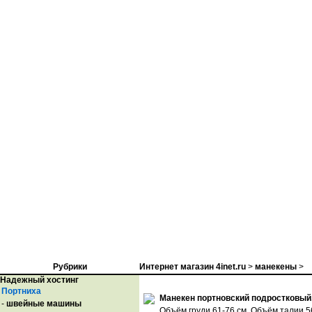
Рубрики
Интернет магазин 4inet.ru
>
манекены
>
Надежный хостинг
Портниха
Манекен портновский подростковый,
-
швейные машины
Объём груди 61-76 см. Объём талии 56