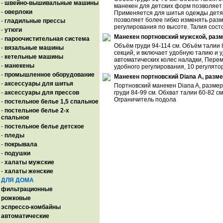
-
швейно-вышивальные машины
манекен для детских форм позволяет
-
оверлоки
Применяется для шитья одежды детям 
позволяет более гибко изменять раз
-
гладильные прессы
регулирования по высоте. Талия состо
-
утюги
Манекен портновский мужской, разм
-
пароочистительная система
Объём груди 94-114 см. Объём талии 
-
вязальные машины
секций, и включает удобную талию и
-
кетельные машины
автоматических колес наладки, Перем
-
манекены
удобного регулирования, 10 регулято
-
промышленное оборудование
Манекен портновский Diana A, разм
-
аксессуары для шитья
Портновский манекен Diana A, размер
-
аксессуары для прессов
груди 84-99 см. Обхват талии 60-82 с
Ограничитель подола
-
постельное белье 1,5 спальное
-
постельное белье 2-х
спальное
-
постельное белье детское
-
пледы
-
покрывала
-
подушки
-
халаты мужские
-
халаты женские
ДЛЯ ДОМА
фильтрационные
рожковые
эспрессо-комбайны
автоматические