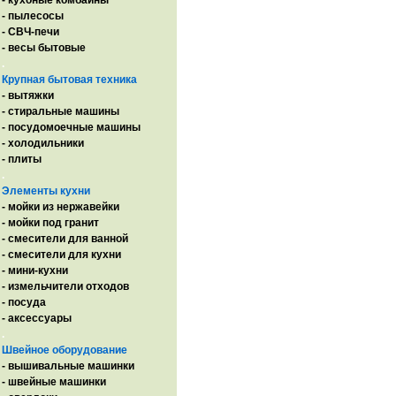
- кухоные комбайны
- пылесосы
- СВЧ-печи
- весы бытовые
.
Крупная бытовая техника
- вытяжки
- стиральные машины
- посудомоечные машины
- холодильники
- плиты
.
Элементы кухни
- мойки из нержавейки
- мойки под гранит
- смесители для ванной
- смесители для кухни
- мини-кухни
- измельчители отходов
- посуда
- аксессуары
.
Швейное оборудование
- вышивальные машинки
- швейные машинки