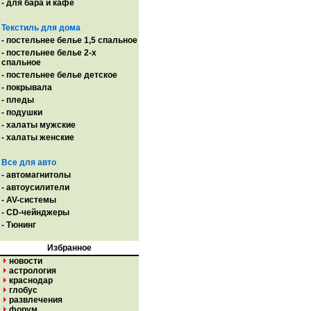
- для бара и кафе
.
Текстиль для дома
- постельнее белье 1,5 спальное
- постельнее белье 2-х
спальное
- постельнее белье детское
- покрывала
- пледы
- подушки
- халаты мужские
- халаты женские
.
Все для авто
- автомагнитолы
- автоусилители
- AV-системы
- CD-чейнджеры
- Тюнинг
Избранное
новости
астрология
краснодар
глобус
развлечения
форум