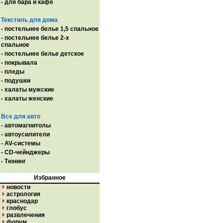
- для бара и кафе
.
Текстиль для дома
- постельнее белье 1,5 спальное
- постельнее белье 2-х
спальное
- постельнее белье детское
- покрывала
- пледы
- подушки
- халаты мужские
- халаты женские
.
Все для авто
- автомагнитолы
- автоусилители
- AV-системы
- CD-чейнджеры
- Тюнинг
Избранное
новости
астрология
краснодар
глобус
развлечения
форум