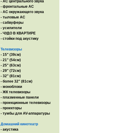
- AC центрального звука
- фронтальные АС
- АС окружающего звука
- тыловые АС
- сабвуферы
- усилители
- ЧУДО В КВАРТИРЕ
- стойки под акустику
.
Телевизоры
- 15" (39см)
- 21" (54см)
- 25" (63см)
- 29" (72см)
- 32" (81см)
- более 32" (81см)
- моноблоки
- ЖК телевизоры
- плазменные панели
- проекционные телевизоры
- проекторы
- тумбы для AV-аппаратуры
.
Домашний кинотеатр
- акустика