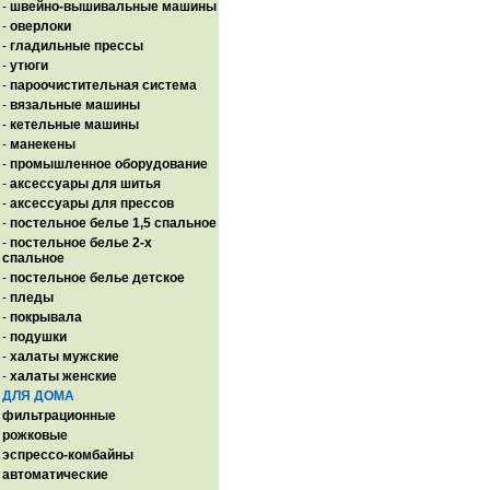
-
швейно-вышивальные машины
-
оверлоки
-
гладильные прессы
-
утюги
-
пароочистительная система
-
вязальные машины
-
кетельные машины
-
манекены
-
промышленное оборудование
-
аксессуары для шитья
-
аксессуары для прессов
-
постельное белье 1,5 спальное
-
постельное белье 2-х
спальное
-
постельное белье детское
-
пледы
-
покрывала
-
подушки
-
халаты мужские
-
халаты женские
ДЛЯ ДОМА
фильтрационные
рожковые
эспрессо-комбайны
автоматические