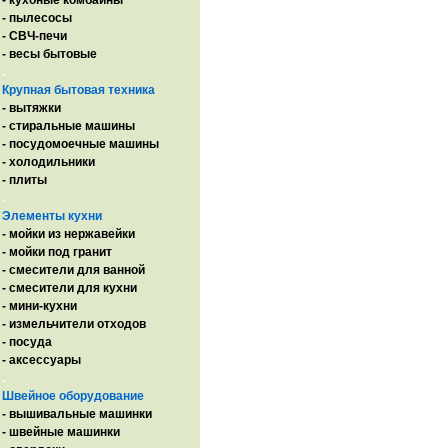
- кухоные комбайны
- пылесосы
- СВЧ-печи
- весы бытовые
.
Крупная бытовая техника
- вытяжки
- стиральные машины
- посудомоечные машины
- холодильники
- плиты
.
Элементы кухни
- мойки из нержавейки
- мойки под гранит
- смесители для ванной
- смесители для кухни
- мини-кухни
- измельчители отходов
- посуда
- аксессуары
.
Швейное оборудование
- вышивальные машинки
- швейные машинки