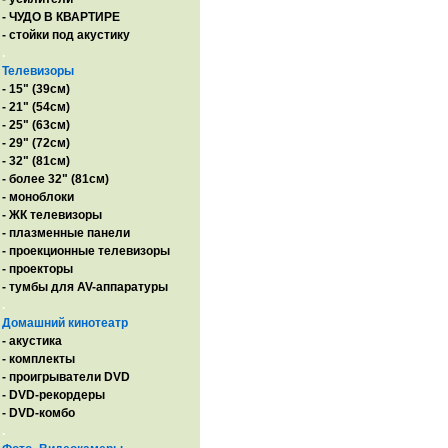
- ЧУДО В КВАРТИРЕ
- стойки под акустику
.
Телевизоры
- 15" (39см)
- 21" (54см)
- 25" (63см)
- 29" (72см)
- 32" (81см)
- более 32" (81см)
- моноблоки
- ЖК телевизоры
- плазменные панели
- проекционные телевизоры
- проекторы
- тумбы для AV-аппаратуры
.
Домашний кинотеатр
- акустика
- комплекты
- проигрыватели DVD
- DVD-рекордеры
- DVD-комбо
.