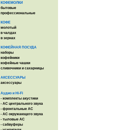
КОФЕМОЛКИ
бытовые
профессиональные
КОФЕ
молотый
в чалдах
в зернах
КОФЕЙНАЯ ПОСУДА
наборы
кофейники
кофейные чашки
сливочники и сахарницы
АКСЕССУАРЫ
аксессуары
Аудио и Hi-Fi
- комплекты акустики
- AC центрального звука
- фронтальные АС
- АС окружающего звука
- тыловые АС
- сабвуферы
- усилители