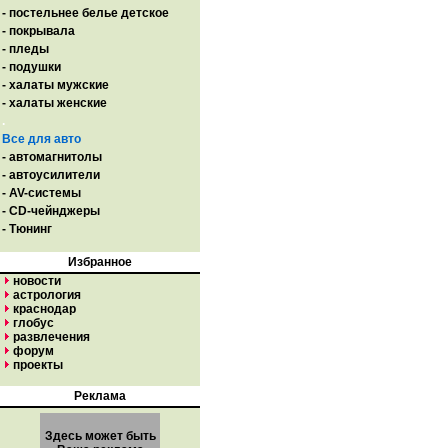
- постельнее белье детское
- покрывала
- пледы
- подушки
- халаты мужские
- халаты женские
.
Все для авто
- автомагнитолы
- автоусилители
- AV-системы
- CD-чейнджеры
- Тюнинг
Избранное
новости
астрология
краснодар
глобус
развлечения
форум
проекты
Реклама
Здесь может быть