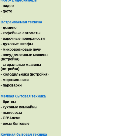
Фото- Видеокамеры
- видео
- фото
.
Встраиваемая техника
- домино
- кофейные автоматы
- варочные поверхности
- духовые шкафы
- микроволновые печи
- посудомоечные машины
(встройка)
- стиральные машины
(встройка)
- холодильники (встройка)
- морозильники
- пароварки
.
Мелкая бытовая техника
- бритвы
- кухоные комбайны
- пылесосы
- СВЧ-печи
- весы бытовые
.
Крупная бытовая техника