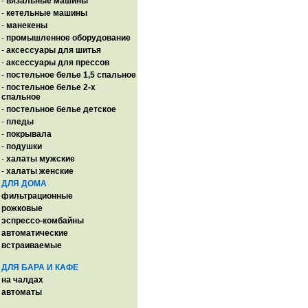
-
вязальные машины
-
кетельные машины
-
манекены
-
промышленное оборудование
-
аксессуары для шитья
-
аксессуары для прессов
-
постельное белье 1,5 спальное
-
постельное белье 2-х
спальное
-
постельное белье детское
-
пледы
-
покрывала
-
подушки
-
халаты мужские
-
халаты женские
ДЛЯ ДОМА
фильтрационные
рожковые
эспрессо-комбайны
автоматические
встраиваемые
ДЛЯ БАРА И КАФЕ
на чалдах
автоматы