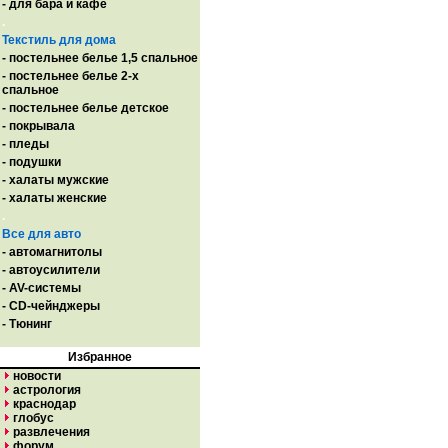
- для бара и кафе
.
Текстиль для дома
- постельнее белье 1,5 спальное
- постельнее белье 2-х
спальное
- постельнее белье детское
- покрывала
- пледы
- подушки
- халаты мужские
- халаты женские
.
Все для авто
- автомагнитолы
- автоусилители
- AV-системы
- CD-чейнджеры
- Тюнинг
Избранное
новости
астрология
краснодар
глобус
развлечения
форум