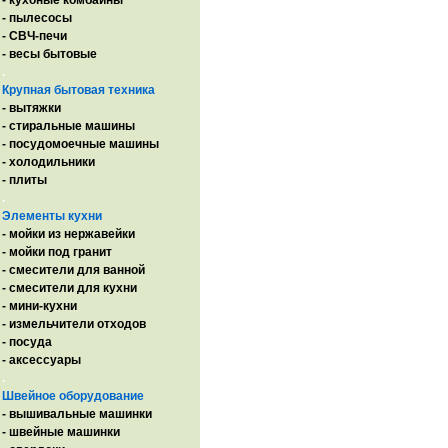
- кухоные комбайны
- пылесосы
- СВЧ-печи
- весы бытовые
.
Крупная бытовая техника
- вытяжки
- стиральные машины
- посудомоечные машины
- холодильники
- плиты
.
Элементы кухни
- мойки из нержавейки
- мойки под гранит
- смесители для ванной
- смесители для кухни
- мини-кухни
- измельчители отходов
- посуда
- аксессуары
.
Швейное оборудование
- вышивальные машинки
- швейные машинки