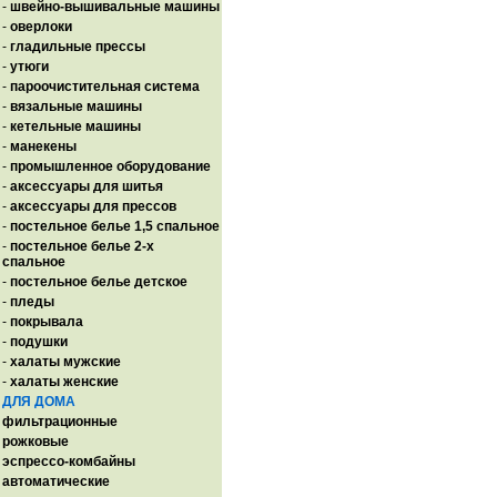
-
швейно-вышивальные машины
-
оверлоки
-
гладильные прессы
-
утюги
-
пароочистительная система
-
вязальные машины
-
кетельные машины
-
манекены
-
промышленное оборудование
-
аксессуары для шитья
-
аксессуары для прессов
-
постельное белье 1,5 спальное
-
постельное белье 2-х
спальное
-
постельное белье детское
-
пледы
-
покрывала
-
подушки
-
халаты мужские
-
халаты женские
ДЛЯ ДОМА
фильтрационные
рожковые
эспрессо-комбайны
автоматические