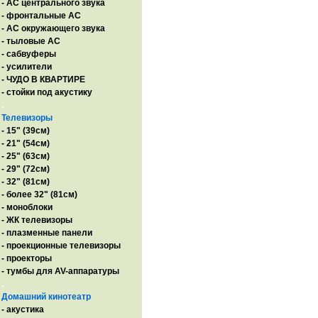
- AC центрального звука
- фронтальные АС
- АС окружающего звука
- тыловые АС
- сабвуферы
- усилители
- ЧУДО В КВАРТИРЕ
- стойки под акустику
.
Телевизоры
- 15" (39см)
- 21" (54см)
- 25" (63см)
- 29" (72см)
- 32" (81см)
- более 32" (81см)
- моноблоки
- ЖК телевизоры
- плазменные панели
- проекционные телевизоры
- проекторы
- тумбы для AV-аппаратуры
.
Домашний кинотеатр
- акустика