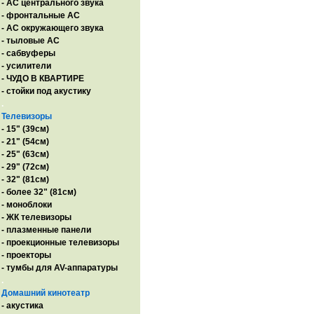
- AC центрального звука
- фронтальные АС
- АС окружающего звука
- тыловые АС
- сабвуферы
- усилители
- ЧУДО В КВАРТИРЕ
- стойки под акустику
.
Телевизоры
- 15" (39см)
- 21" (54см)
- 25" (63см)
- 29" (72см)
- 32" (81см)
- более 32" (81см)
- моноблоки
- ЖК телевизоры
- плазменные панели
- проекционные телевизоры
- проекторы
- тумбы для AV-аппаратуры
.
Домашний кинотеатр
- акустика