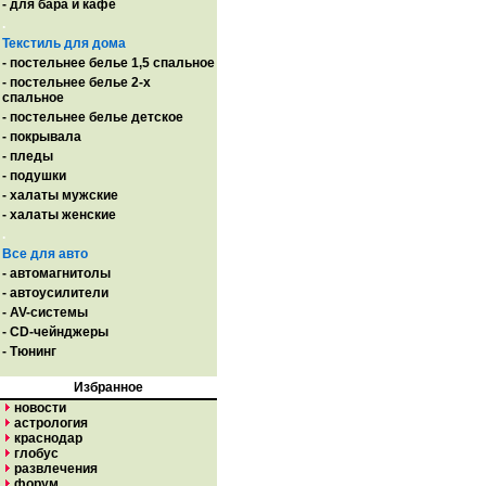
- для бара и кафе
.
Текстиль для дома
- постельнее белье 1,5 спальное
- постельнее белье 2-х
спальное
- постельнее белье детское
- покрывала
- пледы
- подушки
- халаты мужские
- халаты женские
.
Все для авто
- автомагнитолы
- автоусилители
- AV-системы
- CD-чейнджеры
- Тюнинг
Избранное
новости
астрология
краснодар
глобус
развлечения
форум