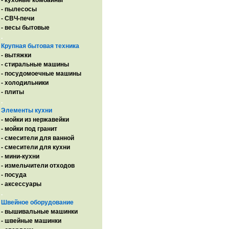
- кухоные комбайны
- пылесосы
- СВЧ-печи
- весы бытовые
.
Крупная бытовая техника
- вытяжки
- стиральные машины
- посудомоечные машины
- холодильники
- плиты
.
Элементы кухни
- мойки из нержавейки
- мойки под гранит
- смесители для ванной
- смесители для кухни
- мини-кухни
- измельчители отходов
- посуда
- аксессуары
.
Швейное оборудование
- вышивальные машинки
- швейные машинки