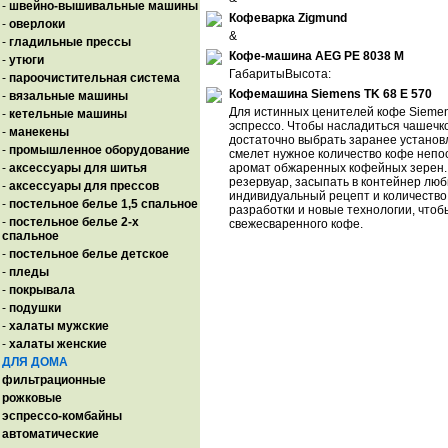
-
швейно-вышивальные машины
Кофеварка Zigmund
-
оверлоки
&
-
гладильные прессы
Кофе-машина AEG PE 8038 M
-
утюги
ГабаритыВысота:
-
пароочистительная система
Кофемашина Siemens TK 68 E 570
-
вязальные машины
Для истинных ценителей кофе Sieme
-
кетельные машины
эспрессо. Чтобы насладиться чашечк
-
манекены
достаточно выбрать заранее установ
-
промышленное оборудование
смелет нужное количество кофе непо
-
аксессуары для шитья
аромат обжаренных кофейных зерен. 
резервуар, засыпать в контейнер лю
-
аксессуары для прессов
индивидуальный рецепт и количество
-
постельное белье 1,5 спальное
разработки и новые технологии, что
-
постельное белье 2-х
свежесваренного кофе.
спальное
-
постельное белье детское
-
пледы
-
покрывала
-
подушки
-
халаты мужские
-
халаты женские
ДЛЯ ДОМА
фильтрационные
рожковые
эспрессо-комбайны
автоматические