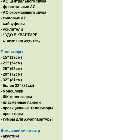
- AC центрального звука
- фронтальные АС
- АС окружающего звука
- тыловые АС
- сабвуферы
- усилители
- ЧУДО В КВАРТИРЕ
- стойки под акустику
.
Телевизоры
- 15" (39см)
- 21" (54см)
- 25" (63см)
- 29" (72см)
- 32" (81см)
- более 32" (81см)
- моноблоки
- ЖК телевизоры
- плазменные панели
- проекционные телевизоры
- проекторы
- тумбы для AV-аппаратуры
.
Домашний кинотеатр
- акустика