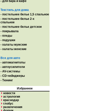
- для бара и кафе
.
Текстиль для дома
- постельнее белье 1,5 спальное
- постельнее белье 2-х
спальное
- постельнее белье детское
- покрывала
- пледы
- подушки
- халаты мужские
- халаты женские
.
Все для авто
- автомагнитолы
- автоусилители
- AV-системы
- CD-чейнджеры
- Тюнинг
Избранное
новости
астрология
краснодар
глобус
развлечения
форум