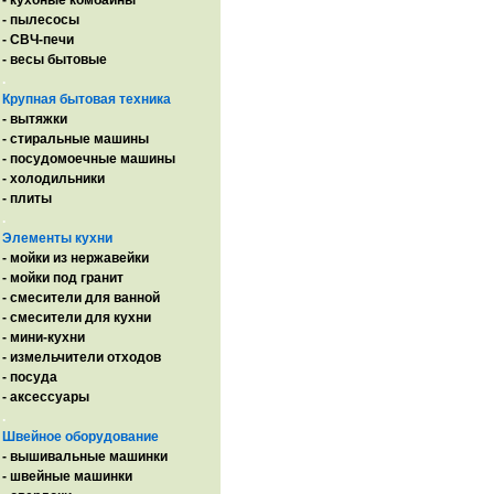
- кухоные комбайны
- пылесосы
- СВЧ-печи
- весы бытовые
.
Крупная бытовая техника
- вытяжки
- стиральные машины
- посудомоечные машины
- холодильники
- плиты
.
Элементы кухни
- мойки из нержавейки
- мойки под гранит
- смесители для ванной
- смесители для кухни
- мини-кухни
- измельчители отходов
- посуда
- аксессуары
.
Швейное оборудование
- вышивальные машинки
- швейные машинки