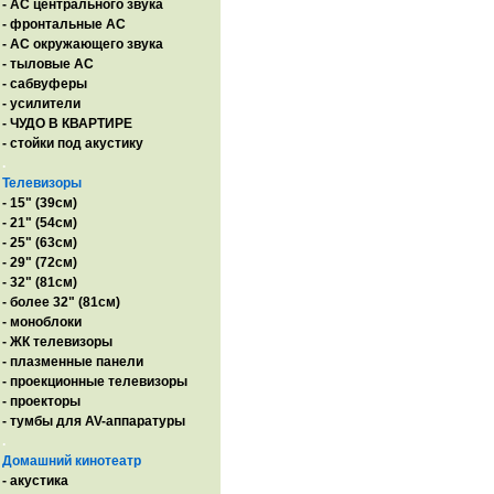
- AC центрального звука
- фронтальные АС
- АС окружающего звука
- тыловые АС
- сабвуферы
- усилители
- ЧУДО В КВАРТИРЕ
- стойки под акустику
.
Телевизоры
- 15" (39см)
- 21" (54см)
- 25" (63см)
- 29" (72см)
- 32" (81см)
- более 32" (81см)
- моноблоки
- ЖК телевизоры
- плазменные панели
- проекционные телевизоры
- проекторы
- тумбы для AV-аппаратуры
.
Домашний кинотеатр
- акустика