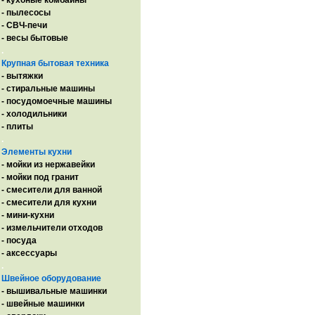
- кухоные комбайны
- пылесосы
- СВЧ-печи
- весы бытовые
.
Крупная бытовая техника
- вытяжки
- стиральные машины
- посудомоечные машины
- холодильники
- плиты
.
Элементы кухни
- мойки из нержавейки
- мойки под гранит
- смесители для ванной
- смесители для кухни
- мини-кухни
- измельчители отходов
- посуда
- аксессуары
.
Швейное оборудование
- вышивальные машинки
- швейные машинки