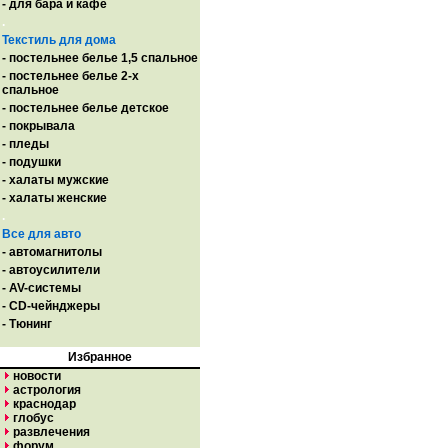
- для бара и кафе
.
Текстиль для дома
- постельнее белье 1,5 спальное
- постельнее белье 2-х
спальное
- постельнее белье детское
- покрывала
- пледы
- подушки
- халаты мужские
- халаты женские
.
Все для авто
- автомагнитолы
- автоусилители
- AV-системы
- CD-чейнджеры
- Тюнинг
Избранное
новости
астрология
краснодар
глобус
развлечения
форум