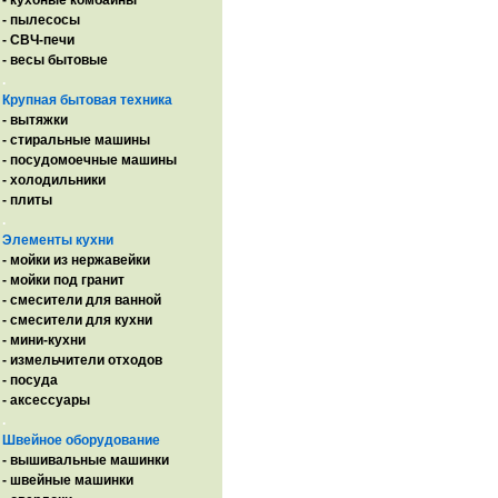
- кухоные комбайны
- пылесосы
- СВЧ-печи
- весы бытовые
.
Крупная бытовая техника
- вытяжки
- стиральные машины
- посудомоечные машины
- холодильники
- плиты
.
Элементы кухни
- мойки из нержавейки
- мойки под гранит
- смесители для ванной
- смесители для кухни
- мини-кухни
- измельчители отходов
- посуда
- аксессуары
.
Швейное оборудование
- вышивальные машинки
- швейные машинки