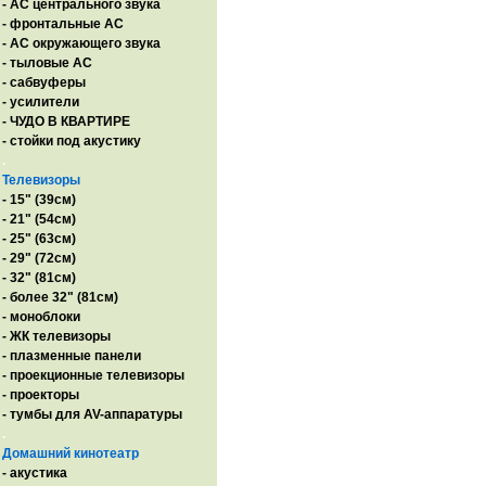
- AC центрального звука
- фронтальные АС
- АС окружающего звука
- тыловые АС
- сабвуферы
- усилители
- ЧУДО В КВАРТИРЕ
- стойки под акустику
.
Телевизоры
- 15" (39см)
- 21" (54см)
- 25" (63см)
- 29" (72см)
- 32" (81см)
- более 32" (81см)
- моноблоки
- ЖК телевизоры
- плазменные панели
- проекционные телевизоры
- проекторы
- тумбы для AV-аппаратуры
.
Домашний кинотеатр
- акустика