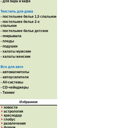
- для бара и кафе
.
Текстиль для дома
- постельнее белье 1,5 спальное
- постельнее белье 2-х
спальное
- постельнее белье детское
- покрывала
- пледы
- подушки
- халаты мужские
- халаты женские
.
Все для авто
- автомагнитолы
- автоусилители
- AV-системы
- CD-чейнджеры
- Тюнинг
Избранное
новости
астрология
краснодар
глобус
развлечения
форум