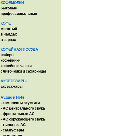
КОФЕМОЛКИ
бытовые
профессиональные
КОФЕ
молотый
в чалдах
в зернах
КОФЕЙНАЯ ПОСУДА
наборы
кофейники
кофейные чашки
сливочники и сахарницы
АКСЕССУАРЫ
аксессуары
Аудио и Hi-Fi
- комплекты акустики
- AC центрального звука
- фронтальные АС
- АС окружающего звука
- тыловые АС
- сабвуферы
- усилители