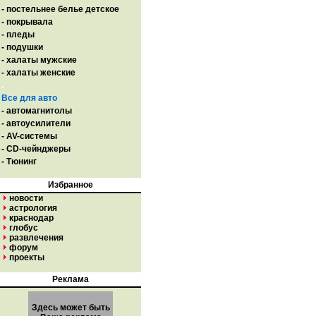
- постельнее белье детское
- покрывала
- пледы
- подушки
- халаты мужские
- халаты женские
.
Все для авто
- автомагнитолы
- автоусилители
- AV-системы
- CD-чейнджеры
- Тюнинг
Избранное
новости
астрология
краснодар
глобус
развлечения
форум
проекты
Реклама
Здесь может быть