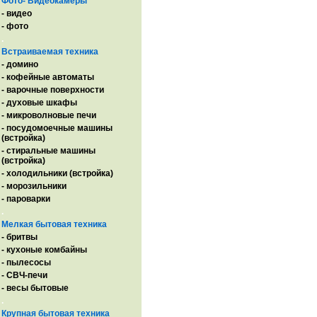
Фото- Видеокамеры
- видео
- фото
.
Встраиваемая техника
- домино
- кофейные автоматы
- варочные поверхности
- духовые шкафы
- микроволновые печи
- посудомоечные машины
(встройка)
- стиральные машины
(встройка)
- холодильники (встройка)
- морозильники
- пароварки
.
Мелкая бытовая техника
- бритвы
- кухоные комбайны
- пылесосы
- СВЧ-печи
- весы бытовые
.
Крупная бытовая техника