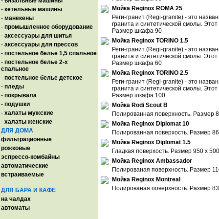
-
вязальные машины
Мойка Reginox ROMA 25
-
кетельные машины
Реги-гранит (Regi-granite) - это наз
-
манекены
гранита и синтетической смолы. Этот
-
промышленное оборудование
Размер шкафа 90
-
аксессуары для шитья
Мойка Reginox TORINO 1.5
-
аксессуары для прессов
Реги-гранит (Regi-granite) - это наз
-
постельное белье 1,5 спальное
гранита и синтетической смолы. Этот
-
постельное белье 2-х
Размер шкафа 60
спальное
Мойка Reginox TORINO 2.5
-
постельное белье детское
Реги-гранит (Regi-granite) - это наз
-
пледы
гранита и синтетической смолы. Этот
-
покрывала
Размер шкафа 100
-
подушки
Мойка Rodi Scout B
-
халаты мужские
Полированная поверхность. Размер 80
-
халаты женские
Мойка Reginox Diplomat 10
ДЛЯ ДОМА
Полированная поверхость. Размер 860
фильтрационные
Мойка Reginox Diplomat 1.5
рожковые
Гладкая поверхость. Размер 950 x 50
эспрессо-комбайны
Мойка Reginox Ambassador
автоматические
Полированая поверхность. Размер 110
встраиваемые
Мойка Reginox Montreal
Полированая поверхность. Размер 830
ДЛЯ БАРА И КАФЕ
на чалдах
автоматы