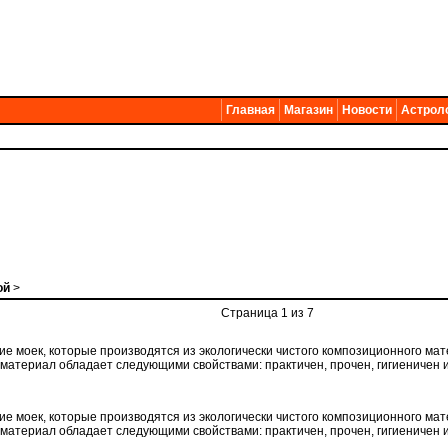
Главная
Магазин
Новости
Астрол
ой
>
Страница 1 из 7
вание моек, которые производятся из экологически чистого композиционного ма
 материал обладает следующими свойствами: практичен, прочен, гигиеничен и
вание моек, которые производятся из экологически чистого композиционного ма
 материал обладает следующими свойствами: практичен, прочен, гигиеничен и