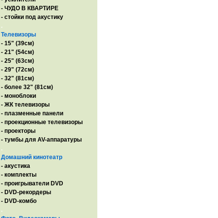
- ЧУДО В КВАРТИРЕ
- стойки под акустику
.
Телевизоры
- 15" (39см)
- 21" (54см)
- 25" (63см)
- 29" (72см)
- 32" (81см)
- более 32" (81см)
- моноблоки
- ЖК телевизоры
- плазменные панели
- проекционные телевизоры
- проекторы
- тумбы для AV-аппаратуры
.
Домашний кинотеатр
- акустика
- комплекты
- проигрыватели DVD
- DVD-рекордеры
- DVD-комбо
.