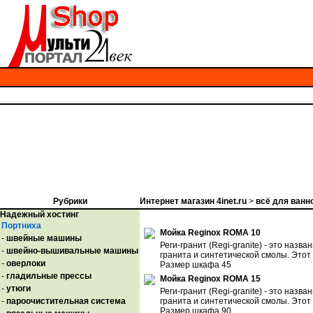
Рубрики
Интернет магазин 4inet.ru
>
всё для ванн
Надежный хостинг
Портниха
Мойка Reginox ROMA 10
-
швейные машины
Реги-гранит (Regi-granite) - это наз
-
швейно-вышивальные машины
гранита и синтетической смолы. Этот
-
оверлоки
Размер шкафа 45
-
гладильные прессы
Мойка Reginox ROMA 15
-
утюги
Реги-гранит (Regi-granite) - это наз
-
пароочистительная система
гранита и синтетической смолы. Этот
Размер шкафа 90