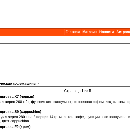
Главная
Магазин
Новости
Астрол
ические кофемашины
>
Страница 1 из 5
pressa X7 (черная)
для зерен 260 х 2 г, функция автокаппучино, встроенная кофемолка, система
pressa S9 (cappuchino)
 для зерен 280 г, на 2 порции 14 гр. молотого кофе, функция авто-каппучино,
 цвет cappuchino.
pressa F9 (хром)