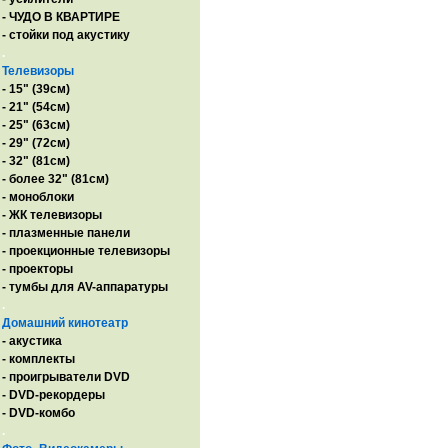
- ЧУДО В КВАРТИРЕ
- стойки под акустику
.
Телевизоры
- 15" (39см)
- 21" (54см)
- 25" (63см)
- 29" (72см)
- 32" (81см)
- более 32" (81см)
- моноблоки
- ЖК телевизоры
- плазменные панели
- проекционные телевизоры
- проекторы
- тумбы для AV-аппаратуры
.
Домашний кинотеатр
- акустика
- комплекты
- проигрыватели DVD
- DVD-рекордеры
- DVD-комбо
.