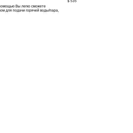
$ 535
 помощью Вы легко сможете
вом для подачи горячей воды/пара,