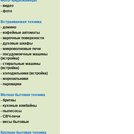
Фото- Видеокамеры
- видео
- фото
.
Встраиваемая техника
- домино
- кофейные автоматы
- варочные поверхности
- духовые шкафы
- микроволновые печи
- посудомоечные машины
(встройка)
- стиральные машины
(встройка)
- холодильники (встройка)
- морозильники
- пароварки
.
Мелкая бытовая техника
- бритвы
- кухоные комбайны
- пылесосы
- СВЧ-печи
- весы бытовые
.
Крупная бытовая техника