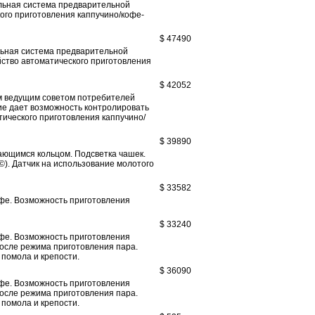
альная система предварительной
ого приготовления каппучино/кофе-
$ 47490
льная система предварительной
йство автоматического приготовления
$ 42052
м ведущим советом потребителей
ние дает возможность контролировать
ического приготовления каппучино/
$ 39890
ающимся кольцом. Подсветка чашек.
©). Датчик на использование молотого
$ 33582
офе. Возможность приготовления
$ 33240
офе. Возможность приготовления
осле режима приготовления пара.
помола и крепости.
$ 36090
офе. Возможность приготовления
осле режима приготовления пара.
помола и крепости.