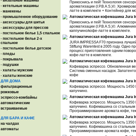
-
вязальные машины
Прикоснись и пей! Технология сенсо
-
кетельные машины
ароматизации (I.P.B.A.S.)©. Хромиро
латте в комплекте + Контейнер для м
-
манекены
-
промышленное оборудование
Автоматическая кофемашина Jura I
-
аксессуары для шитья
Прикоснись и пей! Технология сенсо
ароматизации (I.P.B.A.S.)©. Алюмини
-
аксессуары для прессов
каппучино/кофе-латте в комплекте.
-
постельное белье 1,5 спальное
Автоматическая кофемашина Jura Im
-
постельное белье 2-х
JURA IMPRESSA F70 признана лучшей
спальное
Stiftung Warentest в 2005 году. Одн
-
постельное белье детское
процесс приготовления одним поворо
-
пледы
кофе-латте в комплекте.
-
покрывала
Автоматическая кофемашина Jura Im
-
подушки
Кофеварка эспрессо. Обновленная ве
-
халаты мужские
Система сменных насадок. Запатентов
кофе
-
халаты женские
ДЛЯ ДОМА
Автоматическая кофемашина Jura Im
фильтрационные
Кофеварка эспрессо. Мощность 1450 В
капуччино.
рожковые
Автоматическая кофемашина Jura Im
эспрессо-комбайны
Кофеварка эспрессо. Мощность 1350 В
автоматические
капуччино. Кофемашина со стальным 
встраиваемые
Программирование аромата кофе, тек
Автоматическая кофемашина Jura Im
ДЛЯ БАРА И КАФЕ
Кофеварка эспрессо. Мощность 1350 В
на чалдах
капуччино. Кофемашина со стальным 
автоматы
Программирование аромата кофе, тек