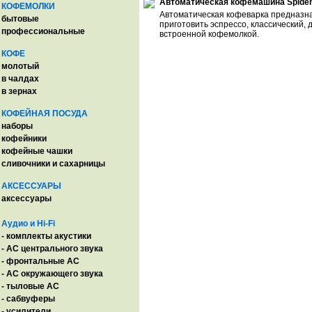
Автоматическая кофемашина Spidem 
КОФЕМОЛКИ
Автоматическая кофеварка предназна
бытовые
приготовить эспрессо, классический,
профессиональные
встроенной кофемолкой.
КОФЕ
молотый
в чалдах
в зернах
КОФЕЙНАЯ ПОСУДА
наборы
кофейники
кофейные чашки
сливочники и сахарницы
АКСЕССУАРЫ
аксессуары
Аудио и Hi-Fi
- комплекты акустики
- AC центрального звука
- фронтальные АС
- АС окружающего звука
- тыловые АС
- сабвуферы
- усилители