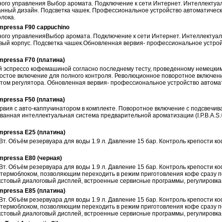
рного управления Выбор аромата. Подключение к сети Интернет. Интеллекту
ванный дизайн. Подсветка чашек. Профессиональное устройство автоматическ
олока.
mpressa F90 cappuchino
рного управленияВыбор аромата. Подключение к сети Интернет. Интеллектуа
евый корпус. Подсветка чашек.Обновленная вервия- профессиональное устро
pressa F70 (платина)
 эспрессо кофемашиной согласно последнему тесту, проведенному немецки
о простое включение для полного контроля. Революционное поворотное включе
том регулятора. Обновленная вервия- профессиональное устройство автомат
pressa F50 (платина)
рвия с авто-каппучинатором в комплекте. Поворотное включение с подсвечив
анная интеллектуальная система предварительной ароматизации (I.P.B.A.S.
pressa E25 (платина)
т. Объём резервуара для воды 1.9 л. Давление 15 бар. Контроль крепости к
pressa E80 (черная)
т. Объём резервуара для воды 1.9 л. Давление 15 бар. Контроль крепости к
термоблоком, позволяющим переходить в режим приготовления кофе сразу п
стовый диалоговый дисплей, встроенные сервисные программы, регулировка 
pressa E85 (платина)
т. Объём резервуара для воды 1.9 л. Давление 15 бар. Контроль крепости к
термоблоком, позволяющим переходить в режим приготовления кофе сразу п
стовый диалоговый дисплей, встроенные сервисные программы, регулировка 