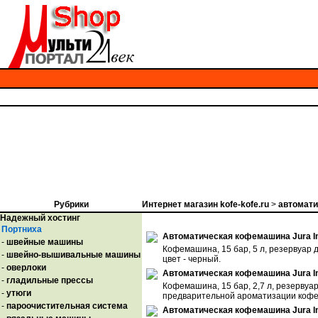
Рубрики
Интернет магазин kofe-kofe.ru
>
автомат
Надежный хостинг
Портниха
Автоматическая кофемашина Jura Im
-
швейные машины
Кофемашина, 15 бар, 5 л, резервуар 
-
швейно-вышивальные машины
цвет - черный.
-
оверлоки
Автоматическая кофемашина Jura Im
-
гладильные прессы
Кофемашина, 15 бар, 2,7 л, резервуар
-
утюги
предварительной ароматизации кофе,
-
пароочистительная система
Автоматическая кофемашина Jura Im