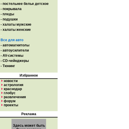
- постельнее белье детское
- покрывала
- пледы
- подушки
- халаты мужские
- халаты женские
.
Все для авто
- автомагнитолы
- автоусилители
- AV-системы
- CD-чейнджеры
- Тюнинг
Избранное
новости
астрология
краснодар
глобус
развлечения
форум
проекты
Реклама
Здесь может быть