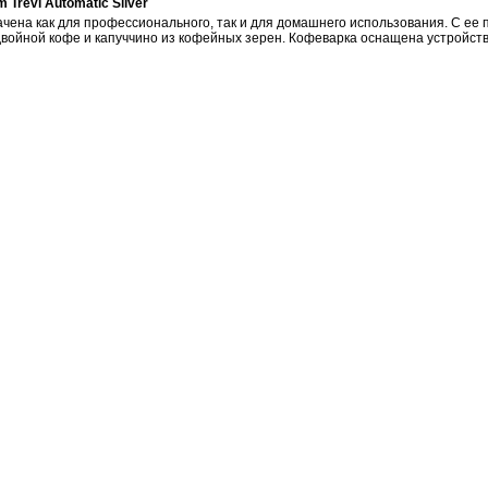
Trevi Automatic Silver
чена как для профессионального, так и для домашнего использования. С ее
 двойной кофе и капуччино из кофейных зерен. Кофеварка оснащена устройст